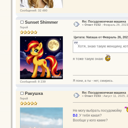
Сообщений: 32 480
Sunset Shimmer
Re: Посудомоечная машина
«
Ответ #152 :
Февраль 26, 2023
Герой
Цитата: Nataшa от Февраль 26, 2023
Хотя, знаю такую женщину, ко
я тоже такую знаю
Я пони, а ты - нет, смирись.
Сообщений: 8 239
Ракушка
Re: Посудомоечная машина
«
Ответ #153 :
Август 11, 2025, 
Герой
Не могу выбрать посудомойку
DJ
, У тебя какая?
Вообще у кого какие?