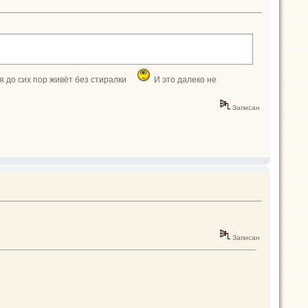
я до сих пор живёт без стиралки
И это далеко не
Записан
Записан