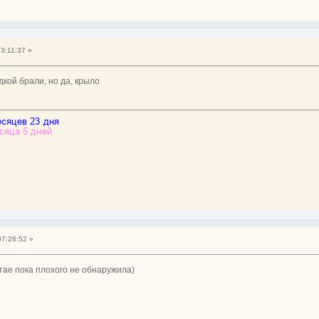
23:11:37 »
идкой брали, но да, крыло
07:26:52 »
итае пока плохого не обнаружила)