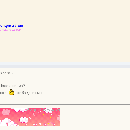
23:06:52 »
е. Какая фирма?
олета
жаба давит меня