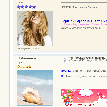
Герой
BOSCH SilencePlus Serie 2
Ольге Андреевне 40 лет 21 день
Сообщений: 32 480
Ракушка
Re: Посудомоечная машина
«
Ответ #156 :
Август 11, 2025, 
Герой
Nochka
, они почти все Китайски
DJ
, Бош стоит, как крыло от сам