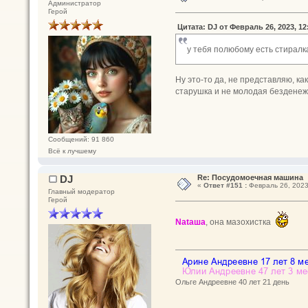
Администратор
Герой
Цитата: DJ от Февраль 26, 2023, 12
у тебя полюбому есть стиралк
Ну это-то да, не представляю, ка
старушка и не молодая безденеж
Сообщений: 91 860
Всё к лучшему
DJ
Re: Посудомоечная машина
«
Ответ #151 :
Февраль 26, 2023
Главный модератор
Герой
Nataшa
, она мазохистка
Ольге Андреевне 40 лет 21 день