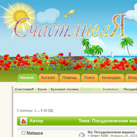
Начало
Каталог
Помощь
Поиск
Календарь
Вход
»
»
(Модератор:
) »
СчастливаЯ
Кухня
Кухонная техника
Snarkolove
Посудом
Страницы:
1
...
9
10
[
11
]
Автор
Тема: Посудомоечная маш
Nataшa
Re: Посудомоечная машина
«
Ответ #150 :
Февраль 26, 2023