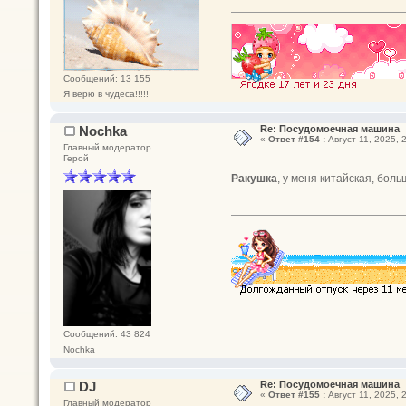
Сообщений: 13 155
Я верю в чудеса!!!!!
Nochka
Re: Посудомоечная машина
«
Ответ #154 :
Август 11, 2025, 
Главный модератор
Герой
Ракушка
, у меня китайская, бол
Сообщений: 43 824
Nochka
DJ
Re: Посудомоечная машина
«
Ответ #155 :
Август 11, 2025, 
Главный модератор