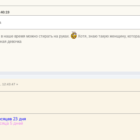
:40:19
а
к в наше время можно стирать на руках.
Хотя, знаю такую женщину, котора
ная девочка
, 12:43:47 »