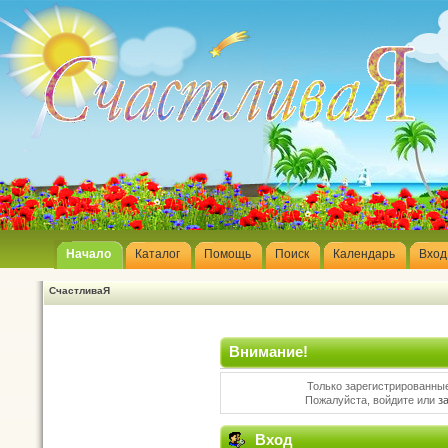
Начало
Каталог
Помощь
Поиск
Календарь
Вход
СчастливаЯ
Внимание!
Только зарегистрированные
Пожалуйста, войдите или
з
Вход