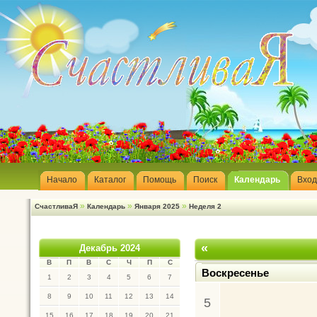
Начало
Каталог
Помощь
Поиск
Календарь
Вход
»
»
»
СчастливаЯ
Календарь
Января 2025
Неделя 2
«
Декабрь 2024
В
П
В
С
Ч
П
С
Воскресенье
1
2
3
4
5
6
7
8
9
10
11
12
13
14
5
15
16
17
18
19
20
21