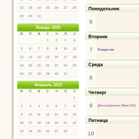
22
23
24
25
26
27
28
Понедельник
29
30
31
6
Январь 2025
В
П
В
С
Ч
П
С
Вторник
1
2
3
4
7
5
6
7
8
9
10
11
Рождество
12
13
14
15
16
17
18
Среда
19
20
21
22
23
24
25
26
27
28
29
30
31
8
Февраль 2025
В
П
В
С
Ч
П
С
Четверг
1
9
Дни рождения:
Миап (43)
2
3
4
5
6
7
8
9
10
11
12
13
14
15
Пятница
16
17
18
19
20
21
22
23
24
25
26
27
28
10