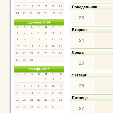
17
18
19
20
21
22
23
Понедельник
24
25
26
27
28
29
30
23
Декабрь 2024
В
П
В
С
Ч
П
С
Вторник
1
2
3
4
5
6
7
24
8
9
10
11
12
13
14
15
16
17
18
19
20
21
Среда
22
23
24
25
26
27
28
29
30
31
25
Январь 2025
В
П
В
С
Ч
П
С
Четверг
1
2
3
4
26
5
6
7
8
9
10
11
12
13
14
15
16
17
18
Пятница
19
20
21
22
23
24
25
26
27
28
29
30
31
27