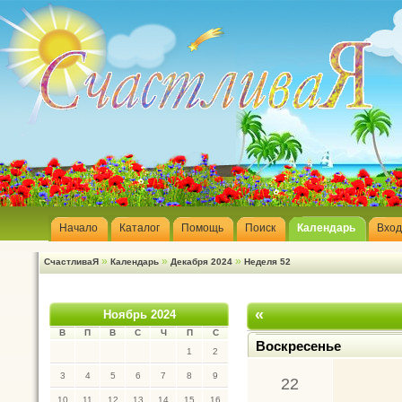
Начало
Каталог
Помощь
Поиск
Календарь
Вход
»
»
»
СчастливаЯ
Календарь
Декабря 2024
Неделя 52
«
Ноябрь 2024
В
П
В
С
Ч
П
С
Воскресенье
1
2
3
4
5
6
7
8
9
22
10
11
12
13
14
15
16