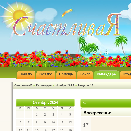
Начало
Каталог
Помощь
Поиск
Календарь
Вход
»
»
»
СчастливаЯ
Календарь
Ноября 2024
Неделя 47
«
Октябрь 2024
В
П
В
С
Ч
П
С
Воскресенье
1
2
3
4
5
6
7
8
9
10
11
12
17
13
14
15
16
17
18
19