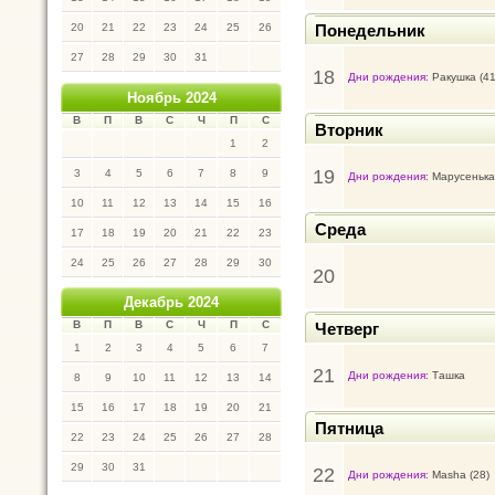
20
21
22
23
24
25
26
Понедельник
27
28
29
30
31
18
Дни рождения:
Ракушка (41
Ноябрь 2024
В
П
В
С
Ч
П
С
Вторник
1
2
19
3
4
5
6
7
8
9
Дни рождения:
Марусенька
10
11
12
13
14
15
16
Среда
17
18
19
20
21
22
23
24
25
26
27
28
29
30
20
Декабрь 2024
В
П
В
С
Ч
П
С
Четверг
1
2
3
4
5
6
7
21
Дни рождения:
Ташка
8
9
10
11
12
13
14
15
16
17
18
19
20
21
Пятница
22
23
24
25
26
27
28
29
30
31
22
Дни рождения:
Masha (28)