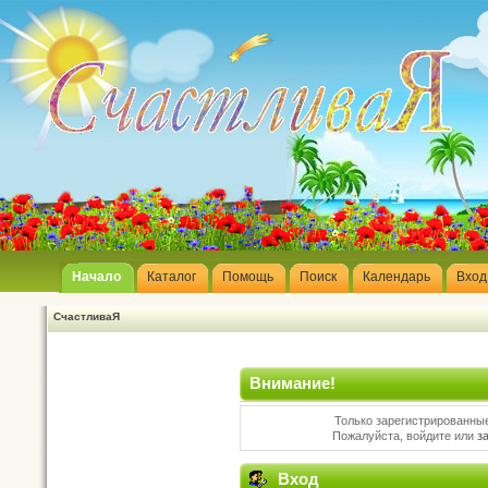
Начало
Каталог
Помощь
Поиск
Календарь
Вход
СчастливаЯ
Внимание!
Только зарегистрированные
Пожалуйста, войдите или
з
Вход