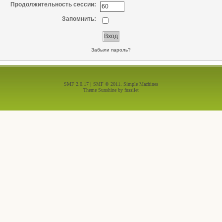
Продолжительность сессии:
Запомнить:
Забыли пароль?
SMF 2.0.17
|
SMF © 2011
,
Simple Machines
Theme Sunshine by
fussilet