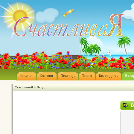
Начало
Каталог
Помощь
Поиск
Календарь
Вход
»
СчастливаЯ
Вход
В