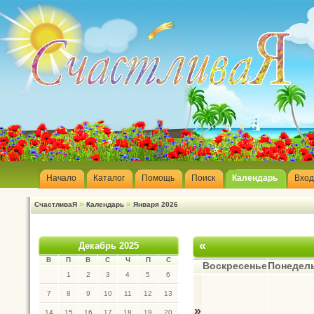
Начало
Каталог
Помощь
Поиск
Календарь
Вход
»
»
СчастливаЯ
Календарь
Января 2026
«
Декабрь 2025
В
П
В
С
Ч
П
С
Воскресенье
Понедел
1
2
3
4
5
6
7
8
9
10
11
12
13
»
14
15
16
17
18
19
20