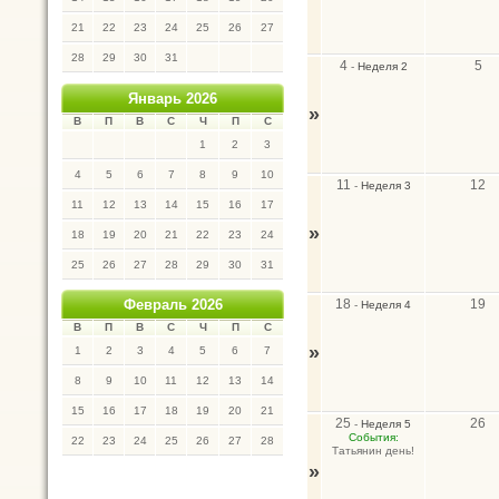
21
22
23
24
25
26
27
28
29
30
31
4
5
-
Неделя 2
Январь 2026
»
В
П
В
С
Ч
П
С
1
2
3
4
5
6
7
8
9
10
11
12
-
Неделя 3
11
12
13
14
15
16
17
»
18
19
20
21
22
23
24
25
26
27
28
29
30
31
18
19
Февраль 2026
-
Неделя 4
В
П
В
С
Ч
П
С
»
1
2
3
4
5
6
7
8
9
10
11
12
13
14
15
16
17
18
19
20
21
25
26
-
Неделя 5
События:
22
23
24
25
26
27
28
Татьянин день!
»