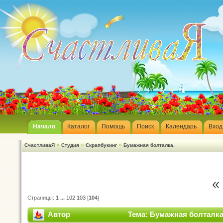
Начало
Каталог
Помощь
Поиск
Календарь
Вход
»
»
»
СчастливаЯ
Студия
Скрапбукинг
Бумажная болталка.
«
Страницы:
1
...
102
103
[
104
]
Автор
Тема: Бумажная болталка.