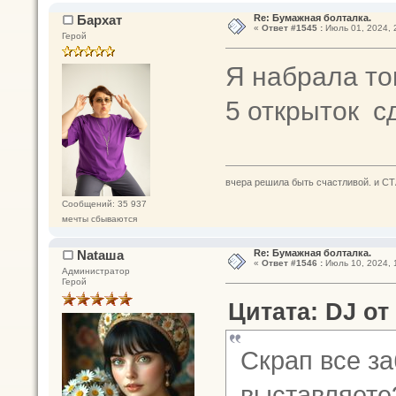
Бархат
Re: Бумажная болталка.
«
Ответ #1545 :
Июль 01, 2024, 
Герой
Я набрала то
5 открыток с
вчера решила быть счастливой. и СТ
Сообщений: 35 937
мечты сбываются
Nataшa
Re: Бумажная болталка.
«
Ответ #1546 :
Июль 10, 2024, 
Администратор
Герой
Цитата: DJ от 
Скрап все з
выставляете