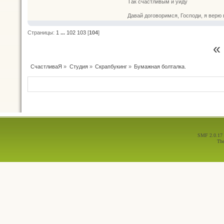
Так счастливым и уйду
Давай договоримся, Господи, я верю 
Страницы:
1
...
102
103
[
104
]
«
СчастливаЯ
»
Студия
»
Скрапбукинг
»
Бумажная болталка.
SMF 2.0.17
Th