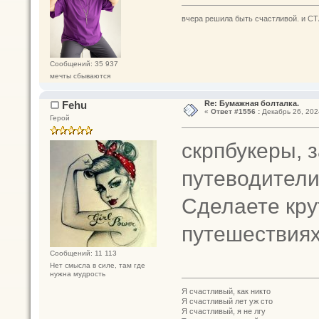
вчера решила быть счастливой. и СТ
Сообщений: 35 937
мечты сбываются
Fehu
Re: Бумажная болталка.
«
Ответ #1556 :
Декабрь 26, 2024
Герой
скрпбукеры, 
путеводители
Сделаете кру
путешестви
Сообщений: 11 113
Нет смысла в силе, там где
нужна мудрость
Я счастливый, как никто
Я счастливый лет уж сто
Я счастливый, я не лгу