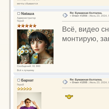
мечты сбываются
Nataшa
Re: Бумажная болталка.
«
Ответ #1554 :
Июль 23, 2024, 
Администратор
Герой
Всё, видео с
монтирую, за
Сообщений: 91 860
Всё к лучшему
Бархат
Re: Бумажная болталка.
«
Ответ #1555 :
Июль 23, 2024, 
Герой