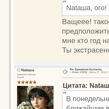
Nataшa, ого!
Ващеее! так
предположить
мне кто год н
Ты экстрасен
Nataшa
Re: Бумажная болталка.
«
Ответ #1552 :
Июль 17, 2024, 
Администратор
Герой
Цитата: Nataш
В понедельни
ближайшие в