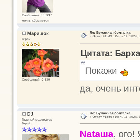
Сообщений: 35 937
мечты сбываются
Маришок
Re: Бумажная болталка.
«
Ответ #1549 :
Июль 11, 2024, 
Герой
Цитата: Барха
Покажи
Сообщений: 6 836
да, очень инт
DJ
Re: Бумажная болталка.
«
Ответ #1550 :
Июль 11, 2024, 
Главный модератор
Герой
Nataшa
, ого