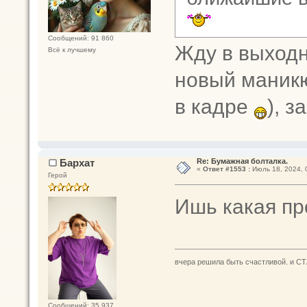
Сообщений: 91 860
Жду в выходн
Всё к лучшему
новый маникю
в кадре
), 
Бархат
Re: Бумажная болталка.
«
Ответ #1553 :
Июль 18, 2024, 
Герой
Ишь какая п
вчера решила быть счастливой. и СТ
Сообщений: 35 937