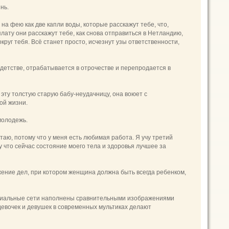
нь.
на фею как две капли воды, которые расскажут тебе, что,
плату они расскажут тебе, как снова отправиться в Нетландию,
круг тебя. Всё станет просто, исчезнут узы ответственности,
 детстве, отрабатывается в отрочестве и перепродается в
эту толстую старую бабу-неудачницу, она воюет с
ной жизни.
молодежь.
таю, потому что у меня есть любимая работа. Я учу третий
у что сейчас состояние моего тела и здоровья лучшее за
ение дел, при котором женщина должна быть всегда ребенком,
социальные сети наполнены сравнительными изображениями
 девочек и девушек в современных мультиках делают