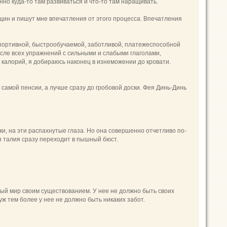
нно куда-то там развиваться и что-то там наращивать.
щин и пишут мне впечатления от этого процесса. Впечатления
спортивной, быстрообучаемой, заботливой, платежеспособной
после всех упражнений с сильными и слабыми глаголами,
 калорий, я добираюсь наконец в изнеможении до кровати.
 самой пенсии, а лучше сразу до гробовой доски. Фея Динь-Динь
и, на эти распахнутые глаза. Но она совершенно отчетливо по-
я талия сразу переходит в пышный бюст.
ый мир своим существованием. У нее не должно быть своих
уж тем более у нее не должно быть никаких забот.