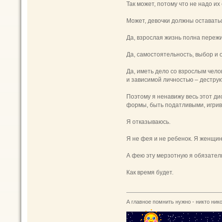
Так может, потому что не надо их
Может, девочки должны оставать
Да, взрослая жизнь полна пережи
Да, самостоятельность, выбор и 
Да, иметь дело со взрослым чел
и зависимой личностью – деструк
Поэтому я ненавижу весь этот д
формы, быть податливыми, игрив
Я отказываюсь.
Я не фея и не ребенок. Я женщин
А фею эту мерзотную я обязател
Как время будет.
А главное помнить нужно - никто нико