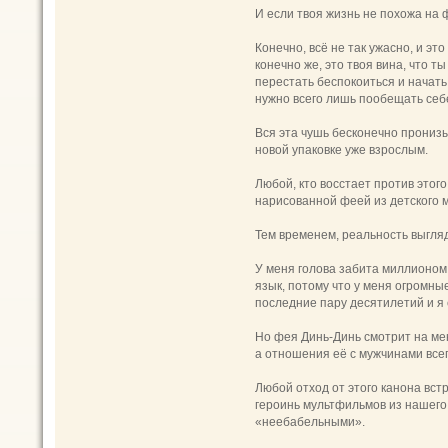
И если твоя жизнь не похожа на ф
Конечно, всё не так ужасно, и эт
конечно же, это твоя вина, что 
перестать беспокоиться и начать 
нужно всего лишь пообещать себе
Вся эта чушь бесконечно пронизы
новой упаковке уже взрослым.
Любой, кто восстает против этог
нарисованной феей из детского му
Тем временем, реальность выгляд
У меня голова забита миллионом 
язык, потому что у меня огромны
последние пару десятилетий и я
Но фея Динь-Динь смотрит на ме
а отношения её с мужчинами все
Любой отход от этого канона вс
героинь мультфильмов из нашего 
«неебабельными».