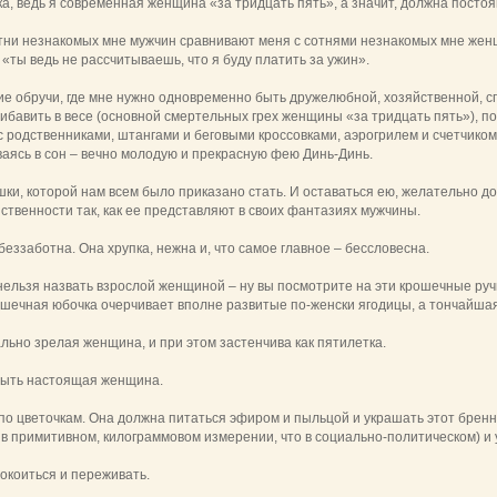
ка, ведь я современная женщина «за тридцать пять», а значит, должна постоя
сотни незнакомых мне мужчин сравнивают меня с сотнями незнакомых мне жен
 «ты ведь не рассчитываешь, что я буду платить за ужин».
ие обручи, где мне нужно одновременно быть дружелюбной, хозяйственной, 
 прибавить в весе (основной смертельных грех женщины «за тридцать пять»), 
 родственниками, штангами и беговыми кроссовками, аэрогрилем и счетчиком
ваясь в сон – вечно молодую и прекрасную фею Динь-Динь.
ки, которой нам всем было приказано стать. И оставаться ею, желательно до
твенности так, как ее представляют в своих фантазиях мужчины.
беззаботна. Она хрупка, нежна и, что самое главное – бессловесна.
нельзя назвать взрослой женщиной – ну вы посмотрите на эти крошечные ручк
ошечная юбочка очерчивает вполне развитые по-женски ягодицы, а тончайша
ально зрелая женщина, и при этом застенчива как пятилетка.
 быть настоящая женщина.
о цветочкам. Она должна питаться эфиром и пыльцой и украшать этот бренн
о в примитивном, килограммовом измерении, что в социально-политическом) и 
окоиться и переживать.