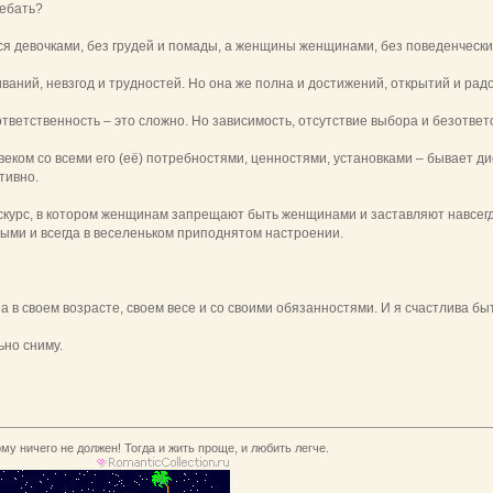
 ебать?
ся девочками, без грудей и помады, а женщины женщинами, без поведенчески
ваний, невзгод и трудностей. Но она же полна и достижений, открытий и рад
ответственность – это сложно. Но зависимость, отсутствие выбора и безотве
овеком со всеми его (её) потребностями, ценностями, установками – бывает
тивно.
искурс, в котором женщинам запрещают быть женщинами и заставляют навсегд
ыми и всегда в веселеньком приподнятом настроении.
а в своем возрасте, своем весе и со своими обязанностями. И я счастлива бы
ьно сниму.
му ничего не должен! Тогда и жить проще, и любить легче.