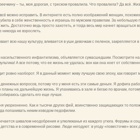
еечкину – ты, моя дорогая, с треском провалила. Что провалила? Да всё. Жиз
о всё можно исправить. В интернете есть полно изображений женщин, похожих 
ты убила в себе женственность и играешь по мужским правилам. За небольшую 
жить. Достаточно ведь просто захотеть, и тогда весь мир начнет вращаться во
 никогда не взрослеть.
вает всю нашу культуру, вливается в уши девочкам с пеленок, закрепляется в
о насильственного инфантилизма, объявляется сумасшедшим. Посмотрите на 
льтика! А все потому, что ее жизнь не удалась: вон как она ноет от собствен
ит ровно наоборот. Я в данный момент живу лучшую свою эпоху, как говорит 
денежных вопросов, потому что у меня есть эти самые деньги. Я дофига рабо
е планы на дальнейшую жизнь. Я упахиваюсь в зале и бегаю по врачам, потом
 собираюсь сделать его еще лучше.
ня укоризненно. Как и тысячи других фей, воинственно защищающих то полож
гда попахивать неким изводом педофилии.
тречается шквалом неодобрения и улюлюканья из каждого утюга. Форумы и 
детства и в современной рисовке. Люди негодуют: в угоду «повесточке» всех