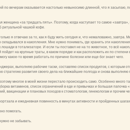
й по вечерам оказывается настолько невыносимо длинной, что я засыпаю, по
я женщина «за тридцать пять». Поэтому, когда наступает то самое «завтра», 
5 ритуальной чашкой кофе.
олько я отвечаю за то, как я буду жить сегодня и, что немаловажно, завтра.
 складывался в накопления. Мне нужно понимать, где хранить эти накопления
ак лошади в тотализаторе. И если ты поставил не на то животное, то всё нак
й пойдет на крупные траты, в каком порядке и как расположить их по степени 
 смогу какое-то время работать по причине болезни или еще бог знает чего.
джерах, выполняю рабочие таски, составляю список продуктов, с которым отп
ю стратегию развития своего дела на ближайшие полгода и снова выполняю п
оэтому многое в моей жизни перестало происходить само. Особенно много та
дборка витаминов, список ограничений в еде и привычках и большая папочка
ий, вакцинации и плановых походов к стоматологам, гинекологам и прочим че
портзала и ежедневная повинность в минутах активности и пройденных шагах
жно помогать.
нужно не забывать.