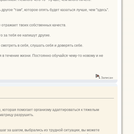
ь другое "там", которое опять будет казаться лучше, чем "здесь".
не отражает твоих собственных качеств.
о за тебя ее напишут другие.
о смотреть в себя, слушать себя и доверять себе.
 в течение жизни. Постоянно обучайся чему-то новому и не
Записан
я, которая помогает организму адаптироваться к тяжелым
 матрицу разрушить.
 шаг за шагом, выбрались из трудной ситуации, вы можете