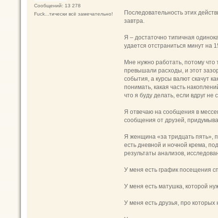
Сообщений: 13 278
Последовательность этих действи
Fuck...тически всё замечательно!
завтра.
Я – достаточно типичная одинока
удается отстраниться минут на 1
Мне нужно работать, потому что т
превышали расходы, и этот зазор
события, а курсы валют скачут к
понимать, какая часть накоплени
что я буду делать, если вдруг не
Я отвечаю на сообщения в мессен
сообщения от друзей, придумыва
Я женщина «за тридцать пять», п
есть дневной и ночной крема, по
результаты анализов, исследован
У меня есть график посещения с
У меня есть матушка, которой ну
У меня есть друзья, про которых 