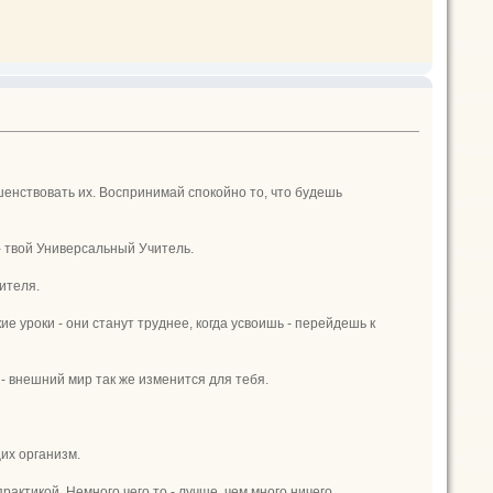
шенствовать их. Воспринимай спокойно то, что будешь
- твой Универсальный Учитель.
ителя.
е уроки - они станут труднее, когда усвоишь - перейдешь к
- внешний мир так же изменится для тебя.
их организм.
рактикой. Немного чего то - лучше, чем много ничего.