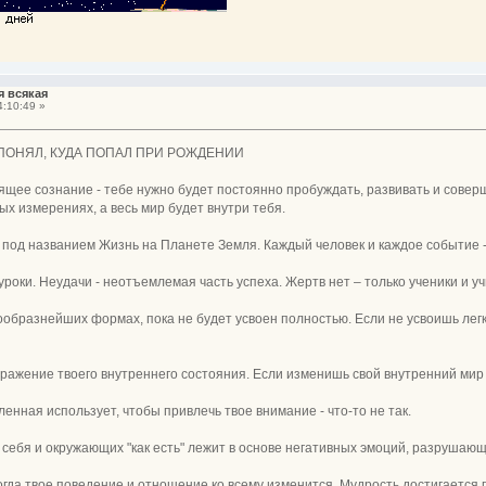
я всякая
:10:49 »
 ПОНЯЛ, КУДА ПОПАЛ ПРИ РОЖДЕНИИ
пящее сознание - тебе нужно будет постоянно пробуждать, развивать и совер
х измерениях, а весь мир будет внутри тебя.
е под названием Жизнь на Планете Земля. Каждый человек и каждое событие 
уроки. Неудачи - неотъемлемая часть успеха. Жертв нет – только ученики и уч
ообразнейших формах, пока не будет усвоен полностью. Если не усвоишь легки
ражение твоего внутреннего состояния. Если изменишь свой внутренний мир 
еленная использует, чтобы привлечь твое внимание - что-то не так.
себя и окружающих "как есть" лежит в основе негативных эмоций, разрушающ
когда твое поведение и отношение ко всему изменится. Мудрость достигается п