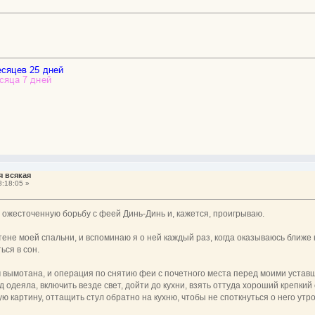
я всякая
:18:05 »
 ожесточенную борьбу с феей Динь-Динь и, кажется, проигрываю.
тене моей спальни, и вспоминаю я о ней каждый раз, когда оказываюсь ближе 
ься в сон.
 вымотана, и операция по снятию феи с почетного места перед моими устав
 одеяла, включить везде свет, дойти до кухни, взять оттуда хороший крепкий с
мую картину, оттащить стул обратно на кухню, чтобы не споткнуться о него утр