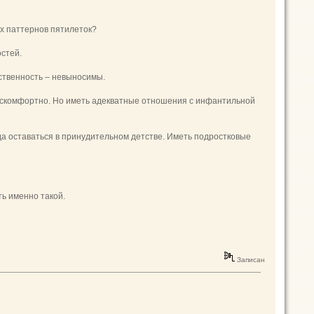
х паттернов пятилеток?
остей.
тственность – невыносимы.
 дискомфортно. Но иметь адекватные отношения с инфантильной
а оставаться в принудительном детстве. Иметь подростковые
ть именно такой.
Записан