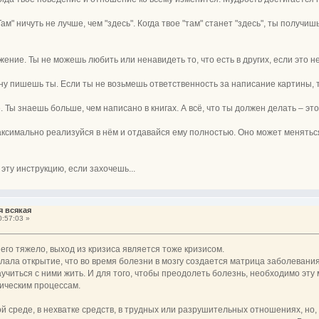
Там" ничуть не лучше, чем "здесь". Когда твое "там" станет "здесь", ты получиш
ажение. Ты не можешь любить или ненавидеть то, что есть в других, если это 
ину пишешь ты. Если ты не возьмешь ответственность за написание картины, т
е. Ты знаешь больше, чем написано в книгах. А всё, что ты должен делать – эт
ксимально реализуйся в нём и отдавайся ему полностью. Оно может меняться
эту инструкцию, если захочешь...
я всякая
:57:03 »
его тяжело, выход из кризиса является тоже кризисом.
ала открытие, что во время болезни в мозгу создается матрица заболевани
аучиться с ними жить. И для того, чтобы преодолеть болезнь, необходимо эту
хическим процессам.
й среде, в нехватке средств, в трудных или разрушительных отношениях, но,