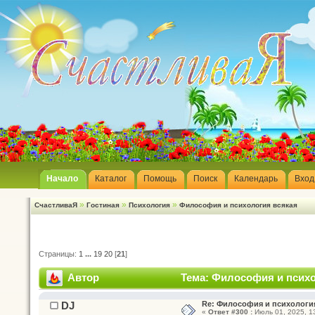
Начало
Каталог
Помощь
Поиск
Календарь
Вход
»
»
»
СчастливаЯ
Гостиная
Психология
Философия и психология всякая
Страницы:
1
...
19
20
[
21
]
Автор
Тема: Философия и психо
DJ
Re: Философия и психологи
«
Ответ #300 :
Июль 01, 2025, 13