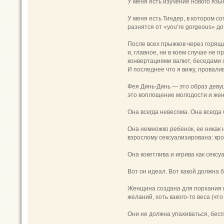
У меня есть изучение нового язы
У меня есть Тиндер, в котором 
разнятся от «you’re gorgeous» до
После всех прыжков через горящ
и, главное, ни в коем случае не
конвертациями валют, беседами с
И последнее что я вижу, провали
Фея Динь-Динь — это образ девуш
это воплощение молодости и женс
Она всегда невесома. Она всегда 
Она немножко ребенок, ее никак 
взрослому сексуализирована: кр
Она кокетлива и игрива как сексу
Вот он идеал. Вот какой должна
Женщина создана для порхания п
желаний, хоть какого-то веса (чт
Они не должна упахиваться, бесп