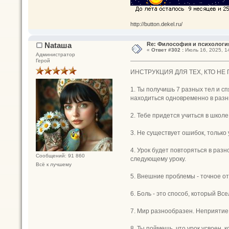
http://button.dekel.ru/
Nataшa
Re: Философия и психологи
«
Ответ #302 :
Июль 16, 2025, 14
Администратор
Герой
ИНСТРУКЦИЯ ДЛЯ ТЕХ, КТО НЕ
1. Ты получишь 7 разных тел и с
находиться одновременно в разны
2. Тебе придется учиться в школ
3. Не существует ошибок, только 
4. Урок будет повторяться в разн
Сообщений: 91 860
следующему уроку.
Всё к лучшему
5. Внешние проблемы - точное от
6. Боль - это способ, который Вс
7. Мир разнообразен. Неприятие 
8. Ты поймешь, что урок усвоен, 