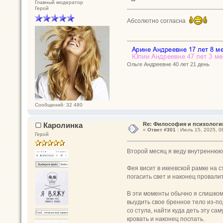
Главный модератор
Герой
Абсолютно согласна
Ольге Андреевне 40 лет 21 день
Сообщений: 32 480
Каролинка
Re: Философия и психологи
«
Ответ #301 :
Июль 15, 2025, 08
Герой
Второй месяц я веду внутреннюю
Фея висит в икеевской рамке на с
погасить свет и наконец провалит
В эти моменты обычно я слишком
выудить свое бренное тело из-под
со стула, найти куда деть эту са
кровать и наконец поспать.