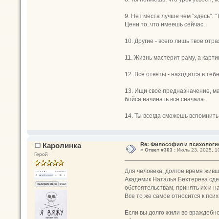
9. Нет места лучше чем "здесь". "
Цени то, что имеешь сейчас.
10. Другие - всего лишь твое отр
11. Жизнь мастерит раму, а карт
12. Все ответы - находятся в теб
13. Ищи своё предназначение, ма
бойся начинать всё сначала.
14. Ты всегда сможешь вспомнить 
Каролинка
Re: Философия и психологи
«
Ответ #303 :
Июль 23, 2025, 10
Герой
Для человека, долгое время живш
Академик Наталья Бехтерева сдел
обстоятельствам, принять их и н
Все то же самое относится к пси
Если вы долго жили во враждебно