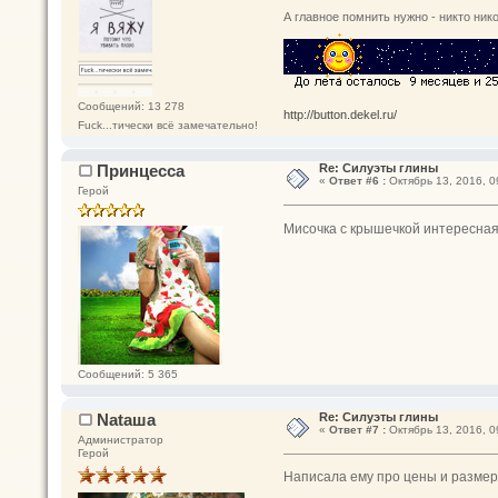
А главное помнить нужно - никто нико
Сообщений: 13 278
http://button.dekel.ru/
Fuck...тически всё замечательно!
Принцесса
Re: Силуэты глины
«
Ответ #6 :
Октябрь 13, 2016, 0
Герой
Мисочка с крышечкой интересная
Сообщений: 5 365
Nataшa
Re: Силуэты глины
«
Ответ #7 :
Октябрь 13, 2016, 0
Администратор
Герой
Написала ему про цены и размер