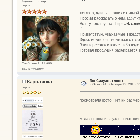
Администратор
Герой
Девчата, один из наших с Сигмой
Просил рассказать о нём, вдруг к
Вот тут его группа -
https://vk.com/
"
Приветствую, уважаемые! Предста
Здесь можно ознакомиться с твор
Заинтересовали какие-либо изде
Готовая продукция разбирается з
Сообщений: 91 860
Всё к лучшему
Каролинка
Re: Силуэты глины
«
Ответ #1 :
Октябрь 12, 2016, 2
Герой
посмотрела фото. Нет ни размеро
А главное помнить нужно - никто нико