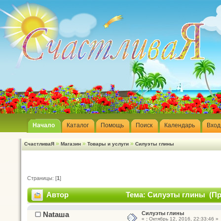
Начало
Каталог
Помощь
Поиск
Календарь
Вход
»
»
»
СчастливаЯ
Магазин
Товары и услуги
Силуэты глины
Страницы: [
1
]
Автор
Тема: Силуэты глины (Пр
Nataшa
Силуэты глины
«
:
Октябрь 12, 2016, 22:33:46 »