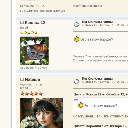
http://button.dekel.ru/
Сообщений: 13 278
Fuck...тически всё замечательно!
Ксюша 12
Re: Силуэты глины
«
Ответ #2 :
Октябрь 12, 2016, 2
Герой
Это в каком городе?
Первые 7 лет опекай ребенка,вторые 
Обзавестись ребёнком — это согласит
Сообщений: 10 607
Nataшa
Re: Силуэты глины
«
Ответ #3 :
Октябрь 12, 2016, 2
Администратор
Герой
Цитата: Ксюша 12 от Октябрь 12, 20
Это в каком городе?
Новокузнецк. Твой Тим отлично 
Цитата: Каролинка от Октябрь 12, 