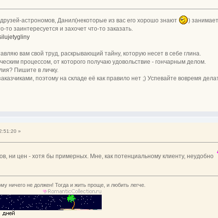
 друзей-астрономов, Данил(некоторые из вас его хорошо знают
) занимае
то-то заинтересуется и захочет что-то заказать.
silujetygliny
вляю вам свой труд, раскрывающий тайну, которую несет в себе глина.
ческим процессом, от которого получаю удовольствие - гончарным делом.
лия? Пишите в личку.
аказчиками, поэтому на складе её как правило нет ;) Успевайте вовремя делат
2:51:20 »
в, ни цен - хотя бы примерных. Мне, как потенциальному клиенту, неудобно
му ничего не должен! Тогда и жить проще, и любить легче.