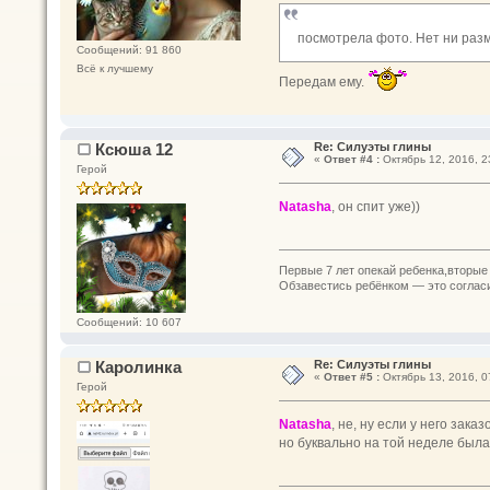
посмотрела фото. Нет ни разм
Сообщений: 91 860
Всё к лучшему
Передам ему.
Ксюша 12
Re: Силуэты глины
«
Ответ #4 :
Октябрь 12, 2016, 2
Герой
Natasha
, он спит уже))
Первые 7 лет опекай ребенка,вторые 
Обзавестись ребёнком — это согласит
Сообщений: 10 607
Каролинка
Re: Силуэты глины
«
Ответ #5 :
Октябрь 13, 2016, 0
Герой
Natasha
, не, ну если у него зака
но буквально на той неделе была