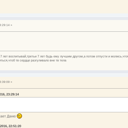
3:29:14 »
7 лет воспитывай,третьи 7 лет будь ему лучшим другом,а потом отпусти и молись,что
ься,чтоб тв сердце разгуливало вне тв тела
3:39:09 »
16, 23:29:14
знает Даню
2016, 22:51:20