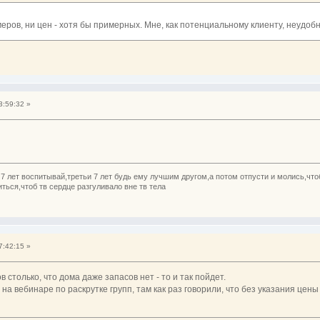
еров, ни цен - хотя бы примерных. Мне, как потенциальному клиенту, неудоб
3:59:32 »
7 лет воспитывай,третьи 7 лет будь ему лучшим другом,а потом отпусти и молись,что
ься,чтоб тв сердце разгуливало вне тв тела
7:42:15 »
зов столько, что дома даже запасов нет - то и так пойдет.
 на вебинаре по раскрутке групп, там как раз говорили, что без указания це