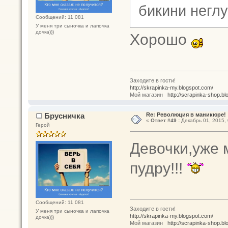
бикини неглу
Сообщений: 11 081
У меня три сыночка и лапочка
дочка)))
Хорошо
Заходите в гости!
http://skrapinka-my.blogspot.com/
Мой магазин
http://scrapinka-shop.bl
Брусничка
Re: Революция в маникюре!
«
Ответ #49 :
Декабрь 01, 2015, 
Герой
Девочки,уже 
пудру!!!
Сообщений: 11 081
Заходите в гости!
У меня три сыночка и лапочка
http://skrapinka-my.blogspot.com/
дочка)))
Мой магазин
http://scrapinka-shop.bl