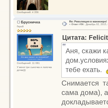
Сообщений: 4 356
Брусничка
Re: Революция в маникюре!
«
Ответ #56 :
Декабрь 02, 2015, 
Герой
Цитата: Felici
Аня, скажи к
дом.условия
Сообщений: 11 081
тебе ехать.
У меня три сыночка и лапочка
дочка)))
Снимается та
сама дома), а
докладываетс