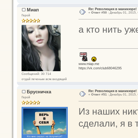
Миап
Re: Революция в маникюре!
«
Ответ #50 :
Декабрь 01, 2015, 
Герой
а кто нить у
www.miap.me
https://vk.com/club68046295
Сообщений: 30 714
отдай печеньки всяк входящий
Брусничка
Re: Революция в маникюре!
«
Ответ #51 :
Декабрь 01, 2015, 
Герой
Из наших никт
сделали, я в