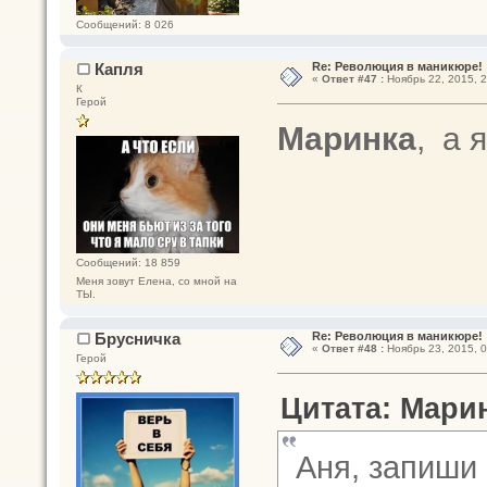
Сообщений: 8 026
Капля
Re: Революция в маникюре!
«
Ответ #47 :
Ноябрь 22, 2015, 2
К
Герой
Маринка
, а 
Сообщений: 18 859
Меня зовут Елена, со мной на
ТЫ.
Брусничка
Re: Революция в маникюре!
«
Ответ #48 :
Ноябрь 23, 2015, 0
Герой
Цитата: Марин
Аня, запиши