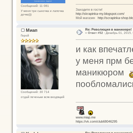
Сообщений: 11 081
Заходите в гости!
У меня три сыночка и лапочка
http://skrapinka-my.blogspot.com/
дочка)))
Мой магазин
http://scrapinka-shop.bl
Миап
Re: Революция в маникюре!
«
Ответ #52 :
Декабрь 01, 2015, 
Герой
и как впечат
у меня прм бе
маникюром
пообломалис
Сообщений: 30 714
отдай печеньки всяк входящий
www.miap.me
https://vk.com/club68046295
Re: Революция в маникюре!