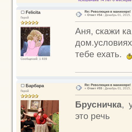
Felicita
Re: Революция в маникюре!
«
Ответ #54 :
Декабрь 01, 2015, 
Герой
Аня, скажи ка
дом.условиях
тебе ехать.
Сообщений: 1 839
Барбара
Re: Революция в маникюре!
«
Ответ #55 :
Декабрь 01, 2015, 
Герой
Брусничка
, 
это речь