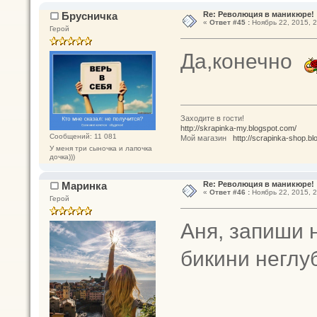
Брусничка
Re: Революция в маникюре!
«
Ответ #45 :
Ноябрь 22, 2015, 2
Герой
Да,конечно
Заходите в гости!
http://skrapinka-my.blogspot.com/
Сообщений: 11 081
Мой магазин
http://scrapinka-shop.bl
У меня три сыночка и лапочка
дочка)))
Маринка
Re: Революция в маникюре!
«
Ответ #46 :
Ноябрь 22, 2015, 2
Герой
Аня, запиши 
бикини неглуб