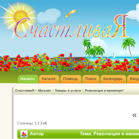
Начало
Каталог
Помощь
Поиск
Календарь
Вход
»
»
»
СчастливаЯ
Магазин
Товары и услуги
Революция в маникюре!
«
Страницы:
1
2
3
[
4
]
Автор
Тема: Революция в маник