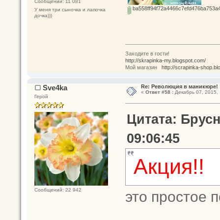
Сообщений: 11 081
ba558ff94f72a4466c7efd476ba753a
У меня три сыночка и лапочка
дочка)))
Заходите в гости!
http://skrapinka-my.blogspot.com/
Мой магазин
http://scrapinka-shop.bl
Sve4ka
Re: Революция в маникюре!
«
Ответ #58 :
Декабрь 07, 2015, 
Герой
Цитата: Брусн
09:06:45
Акция!!
Сообщений: 22 942
это простое 