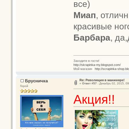
все)
Миап
, отлич
красивые ного
Барбара
, да
Заходите в гости!
http://skrapinka-my.blogspot.com/
Мой магазин
http://scrapinka-shop.bl
Брусничка
Re: Революция в маникюре!
«
Ответ #57 :
Декабрь 02, 2015, 09
Герой
Акция!!