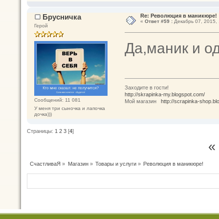
Брусничка
Re: Революция в маникюре!
«
Ответ #59 :
Декабрь 07, 2015, 
Герой
Да,маник и о
Заходите в гости!
http://skrapinka-my.blogspot.com/
Сообщений: 11 081
Мой магазин
http://scrapinka-shop.bl
У меня три сыночка и лапочка
дочка)))
Страницы:
1
2
3
[
4
]
«
СчастливаЯ
»
Магазин
»
Товары и услуги
»
Революция в маникюре!