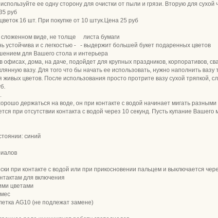
используйте ее одну сторону для очистки от пыли и грязи. Вторую для сухой 
35 руб
веток 16 шт. При покупке от 10 штук.Цена 25 руб
в сложенном виде, не толще листа бумаги
нь устойчива и с легкостью - - выдержит большей букет подаренных цветов
ашением для Вашего стола и интерьера
в офисах, дома, на даче, подойдет для крупных праздников, корпоративов, с
лянную вазу. Для того что бы начать ее использовать, нужно наполнить ваз
живых цветов. После использования просто протрите вазу сухой тряпкой, сл
б.
.
орошо держаться на воде, он при контакте с водой начинает мигать разными
ся при отсутствии контакта с водой через 10 секунд. Пусть купание Вашего
стоянии: синий
риалов
ски при контакте с водой или при прикосновении пальцем и выключается чере
онтактам для включения
кими цветами
 мес
блетка AG10 (не подлежат замене)