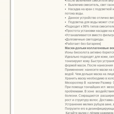
•После включения смесителя вну
• Выключив смеситель, свет гасн
• Насадка на кран с подсветкой 
потока воды.
• Данное устройство отлично ви
• Подсветка для воды может стат
•Подходит к 98% типов смесител
•Простота установки насадки на к
•Устанавливается вместо фильтра
•Долговечные светодиоды.
•Работает без батареек]
Маски-дольки коллагеновые вок
Ионы биозолота активно борются
Идеально подходят для кожи, ск
тонизируют кожу. Быстро устраня
формой масок. После нанесения 
Применение: нанесите маски на о
водой. Чем дольше маска на лице
Хранить маску необходимо в хол
Мезороллер В наличии Размер 0,
При помощи тончайших игл мезор
проблемами. В зоне воздействия
болезни. Сокращаются расширен
рост и структуру волос. Доставк
Устранение мелких рубцов акне, 
Погрузите его в дезинфицирующи
Катайте валик с лёгким нажимом,