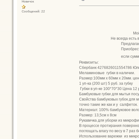
Новичок
Сообщений: 22
Всем пр
Я- Ю
Мой телефон: 8-
Не всегда есть возмож
Предлагаю вам приобрест
Приобрести можно у мен
если сумма заказа 
Реквизиты:
Сбербанк 4276826011554786 Юли
Меламиновые губ
Размер:100мм х 60мм х 20мм. цена 
1 уп-ка (200 шт) 5 руб. за губку
Губки в уп-ке 100*70*30 Цена 12 р
Бамбуковые губки для мытья посу
Свойства бамбуковых губок для 
точно такие же как и у салфеток.
Материал: 100% бамбуковое в
Размер: 13,5см х 8см
Рукавичка для уборки из микрофи
В процессе протирания поверхнос
поглощать влагу по весу в 7 раз
Использование варежки из микро