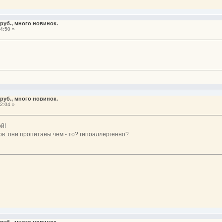
руб., много новинок.
4:50 »
руб., много новинок.
2:04 »
й!
в. они пропитаны чем - то? гипоаллергенно?
руб., много новинок.