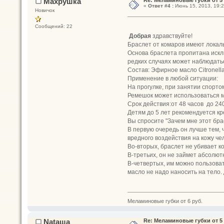
Махрушка
«
Ответ #4 :
Июнь 15, 2013, 19:2
Новичок
Сообщений: 22
Добрая
здравствуйте!
Браслет от комаров имеют локал
Основа браслета пропитана искл
редких случаях может наблюдать
Состав: Эфирное масло Citronella
Применение в любой ситуации:
На прогулке, при занятии спортом,
Ремешок может использоваться мн
Срок действия:от 48 часов до 240
Детям до 5 лет рекомендуется кр
Вы спросите "Зачем мне этот бра
В первую очередь он лучше тем, 
вредного воздействия на кожу че
Во-вторых, браслет не убивает ко
В-третьих, он не займет абсолютн
В-четвертых, им можно пользоват
масло не надо наносить на тело.
Меламиновые губки от 6 руб.
Nataшa
Re: Меламиновые губки от 5 