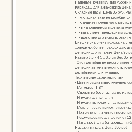
Наденьте рукавицу для уборки и 
Карандаш для акваковрика Цена 
Складные вазы. Цена 35 руб. Расц
• -складная ваза не разобьется
• -занимает очень мало место: 
• - в наполненном виде ваза оче
• - ваза станет прекрасным укр
• - идеальна для использования 
Внешне она очень похожа на стек
холодную, более подходящую для 
Дельфин для купания Цена 95 ру
Размер 8.5 х 4.5 х 3.5 см Вес 35 гр
Этот дельфин не просто умеет х
Дельфин автоматически отключает
дельфинами для купания.
Технические характеристики:
- Цвет игрушки в выключенном со
- Материал: ПВХ
- Сделан из безопасных не мате
- Игрушка для купания
- Игрушка включается автоматиче
- Можно просто прикоснуться к к
- При включении мигает несколь
- Рекомендовано для детей от 12
- Питание: 3 шт х батарейка - та
Насадка на кран. Цена 150 руб