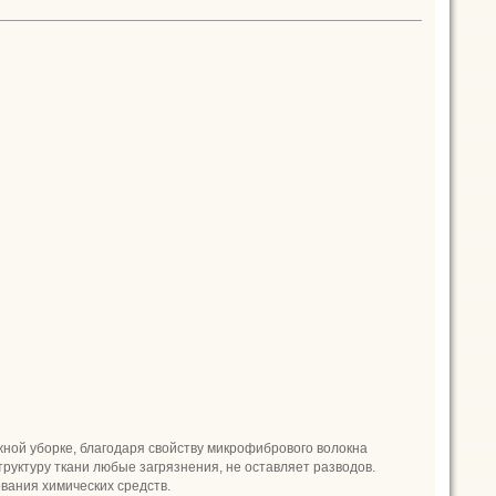
да рада ответить.
жной уборке, благодаря свойству микрофибрового волокна
труктуру ткани любые загрязнения, не оставляет разводов.
вания химических средств.