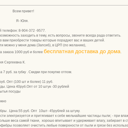
ивет!
ля.
904-372 -9577.
ность заходить в тему, есть вопросы, звоните всег
и товары которые порадуют вас и ваших детей.
я дома (Запсиб), в ЦРП (по желанию),
бесплатная доставка до дома
1000 руб и более
.
я Сергеевна К.
ки в наличии.
7 руб. за губку . Скидки при покупке отпом.
уб. Опт (100 шт и более) 11 руб.
ды. Цена 40руб.Опт от 10 штук -30 рублей
мытья посуды
олокно
бры . Цена:55 руб. Опт 10шт- 45рублей за штуку.
ти электризуется и притягивает к себе мельчайшие частицы пыли; - при вла
 больше веса самой ткани, хорошо впитывает и удерживает влагу, забирает в с
фибры позволяет очистить любые поверхности от пыли и грязи без использо