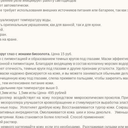
треннее реле инициирует работу светодиодов
ет автоматически.
не требует использования внешних источников питания или батареек, так как 
зуализирует температуру воды.
ь оригинальным украшением, как для ванной, так и для кухни.
ей.
ран.
 на кране.
руг глаз с ионами биозолота.
Цена 15 руб.
 с пигментацией и образованием темных кругов под глазами. Маски эффектив
лонной к пигментации. Благодаря входящему в состав коллагену морских во
ют отечность, темные круги под глазами и другие признаки усталости. Удоб
маски надежно фиксируются на коже, и вы можете заниматься обычными дел
чищенную кожу под глазами, слегка прижмите пальцами, чтобы закрепить мас
, тем интенсивнее питание кожи.
одильнике при температуре выше 0.
3мм иглы 1,5мм иглы Цена- 495 рублей
оллер воздействует на кожу посредством микроскопических проколов. При
 мезороллера улучшается кровообращение и стимулируется выработка элас
ные поры. Уплотняет дряблую кожу. Восстанавливается тургор кожи. Сокр
а активных ингредиентов. Омолаживается кожа шеи и зоны декольте. Уменьше
ветрянки. Кожа становится более плотной. Способ применения:
й раствор.
 немного натягивайте кожу, если это необходимо. Разглаживая складки или м