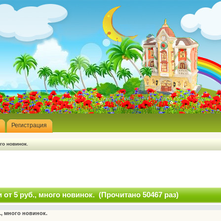
Регистрация
го новинок.
от 5 руб., много новинок. (Прочитано 50467 раз)
., много новинок.