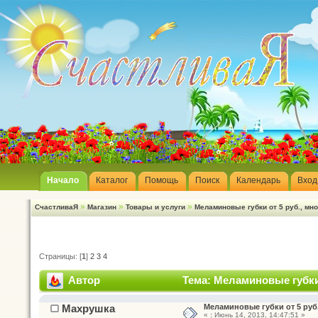
Начало
Каталог
Помощь
Поиск
Календарь
Вход
»
»
»
СчастливаЯ
Магазин
Товары и услуги
Меламиновые губки от 5 руб., мно
Страницы: [
1
]
2
3
4
Автор
Тема: Меламиновые губки 
Махрушка
Меламиновые губки от 5 руб
«
:
Июнь 14, 2013, 14:47:51 »