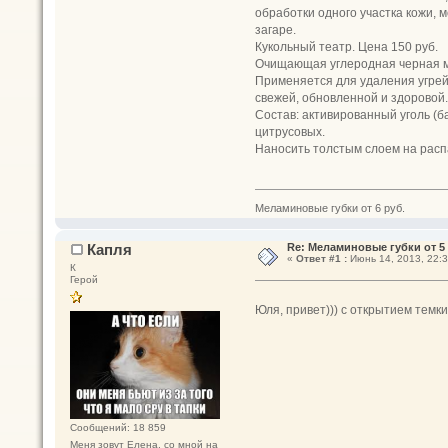
обработки одного участка кожи, 
загаре.
Кукольный театр. Цена 150 руб.
Очищающая углеродная черная м
Применяется для удаления угрей,
свежей, обновленной и здоровой.
Состав: активированный уголь (ба
цитрусовых.
Наносить толстым слоем на расп
Меламиновые губки от 6 руб.
Капля
Re: Меламиновые губки от 5 
«
Ответ #1 :
Июнь 14, 2013, 22:3
К
Герой
Юля, привет))) с открытием темк
Сообщений: 18 859
Меня зовут Елена, со мной на