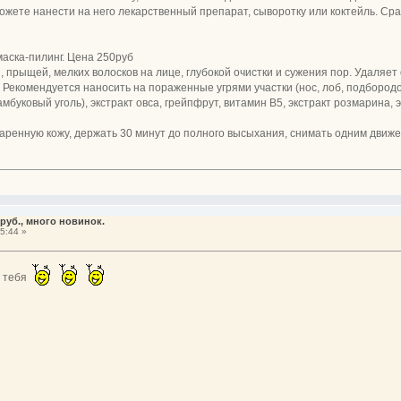
можете нанести на него лекарственный препарат, сыворотку или коктейль. Сра
аска-пилинг. Цена 250руб
 прыщей, мелких волосков на лице, глубокой очистки и сужения пор. Удаляет
 Рекомендуется наносить на пораженные угрями участки (нос, лоб, подбородок
мбуковый уголь), экстракт овса, грейпфрут, витамин B5, экстракт розмарина, 
аренную кожу, держать 30 минут до полного высыхания, снимать одним движ
руб., много новинок.
5:44 »
и тебя