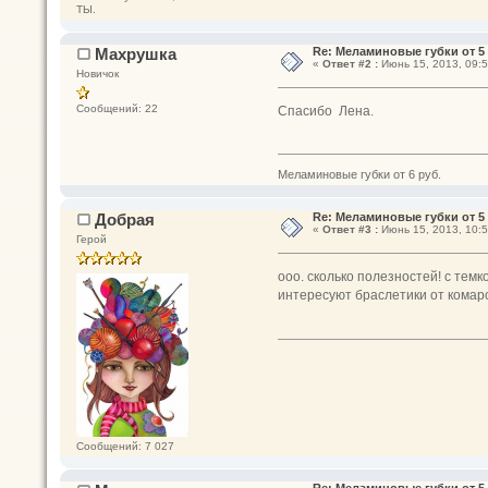
ТЫ.
Махрушка
Re: Меламиновые губки от 5 
«
Ответ #2 :
Июнь 15, 2013, 09:5
Новичок
Сообщений: 22
Спасибо Лена.
Меламиновые губки от 6 руб.
Добрая
Re: Меламиновые губки от 5 
«
Ответ #3 :
Июнь 15, 2013, 10:5
Герой
ооо. сколько полезностей! с темко
интересуют браслетики от комаро
Сообщений: 7 027
Re: Меламиновые губки от 5 