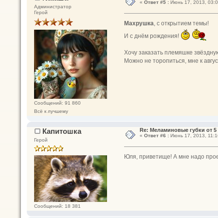
«
Ответ #5 :
Июнь 17, 2013, 03:0
Администратор
Герой
Махрушка
, с открытием темы!
И с днём рождения!
Хочу заказать племяшке звёздну
Можно не торопиться, мне к авгус
Сообщений: 91 860
Всё к лучшему
Капитошка
Re: Меламиновые губки от 5 
«
Ответ #6 :
Июнь 17, 2013, 11:1
Герой
Юля, приветище! А мне надо прое
Сообщений: 18 381