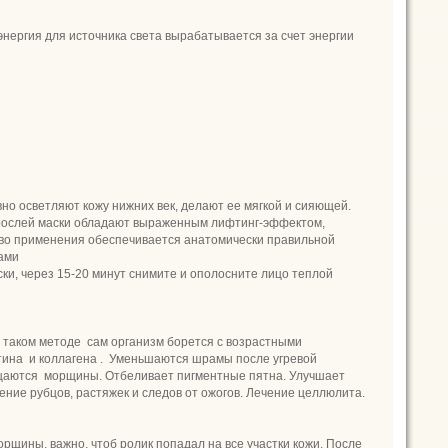
энергия для источника света вырабатывается за счет энергии
но осветляют кожу нижних век, делают ее мягкой и сияющей.
дорослей маски обладают выраженным лифтинг-эффектом,
ство применения обеспечивается анатомически правильной
ами
ки, через 15-20 минут снимите и ополосните лицо теплой
 таком методе сам организм борется с возрастными
тина и коллагена . Уменьшаются шрамы после угревой
ащаются морщины. Отбеливает пигментные пятна. Улучшает
ние рубцов, растяжек и следов от ожогов. Лечение целлюлита.
орщины, важно, чтоб ролик попадал на все участки кожи. После