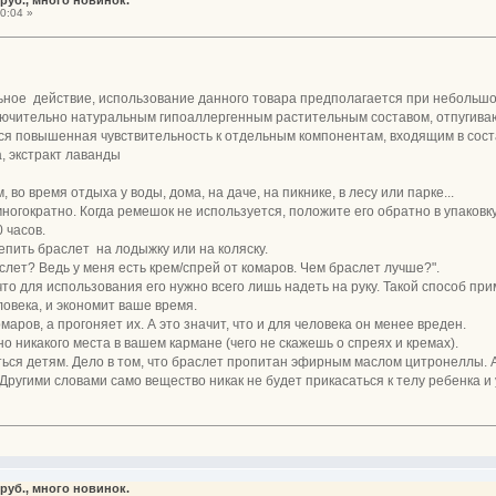
0:04 »
ьное действие, использование данного товара предполагается при небольш
ючительно натуральным гипоаллергенным растительным составом, отпугивающ
ся повышенная чувствительность к отдельным компонентам, входящим в сост
, экстракт лаванды
 во время отдыха у воды, дома, на даче, на пикнике, в лесу или парке...
огократно. Когда ремешок не используется, положите его обратно в упаковку
 часов.
епить браслет на лодыжку или на коляску.
слет? Ведь у меня есть крем/спрей от комаров. Чем браслет лучше?".
что для использования его нужно всего лишь надеть на руку. Такой способ пр
ловека, и экономит ваше время.
маров, а прогоняет их. А это значит, что и для человека он менее вреден.
о никакого места в вашем кармане (чего не скажешь о спреях и кремах).
ься детям. Дело в том, что браслет пропитан эфирным маслом цитронеллы. А о
 Другими словами само вещество никак не будет прикасаться к телу ребенка и
руб., много новинок.