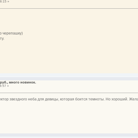
6:15 »
ю черепашку)
ту.
руб., много новинок.
6:57 »
ктор звездного неба для девицы, которая боится темноты. Но хороший. Жел