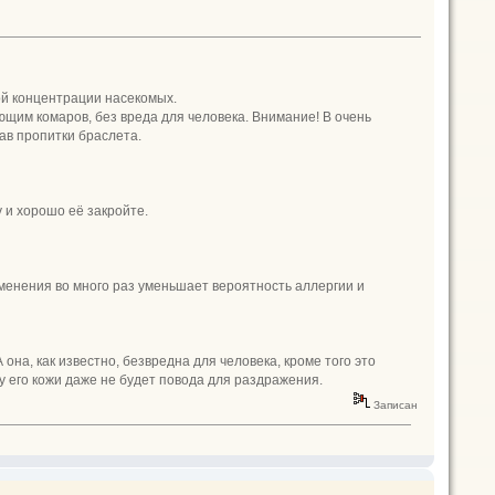
ой концентрации насекомых.
им комаров, без вреда для человека. Внимание! В очень
ав пропитки браслета.
 и хорошо её закройте.
именения во много раз уменьшает вероятность аллергии и
на, как известно, безвредна для человека, кроме того это
 у его кожи даже не будет повода для раздражения.
Записан