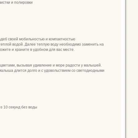
чистки и полировки
вадеб своей мобильностью и компактностью
у теплой водой. Далее теплую воду необходимо заменить на
ожите и храните в удобном для вас месте.
 цветами, вызывая удивление и море радости у малышей.
 малыша длится долго и с удовольствием со светодиодными
з 10 секунд без воды