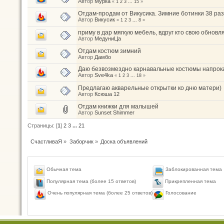
Автор
Мурка
«
1
2
3
...
15
»
Отдам-продам от Викусика. Зимние ботинки 38 разм
Автор
Викусик
«
1
2
3
...
8
»
приму в дар мягкую мебель, вдруг кто свою обновл
Автор
МедуниЦа
Отдам костюм зимний
Автор
Дамбо
Даю безвозмездно карнавальные костюмы напрок
Автор
Sve4ka
«
1
2
3
...
18
»
Предлагаю акварельные открытки ко дню матери)
Автор
Ксюша 12
Отдам книжки для малышей
Автор
Sunset Shimmer
Страницы: [
1
]
2
3
...
21
СчастливаЯ
»
Заборчик
»
Доска объявлений
Обычная тема
Заблокированная тема
Популярная тема (более 15 ответов)
Прикрепленная тема
Голосование
Очень популярная тема (более 25 ответов)