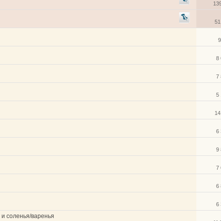
13
51
9
8
7
5
14
6
9
7
6
6
а и соленья/варенья