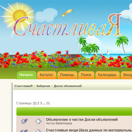
Начало
Каталог
Помощь
Поиск
Календарь
Вход
»
»
СчастливаЯ
Заборчик
Доска объявлений
Страницы: [
1
]
2
3
...
21
Объявление о чистке Доски объявлений
Автор
Капитошка
Счастливые вещи (база данных по материальн