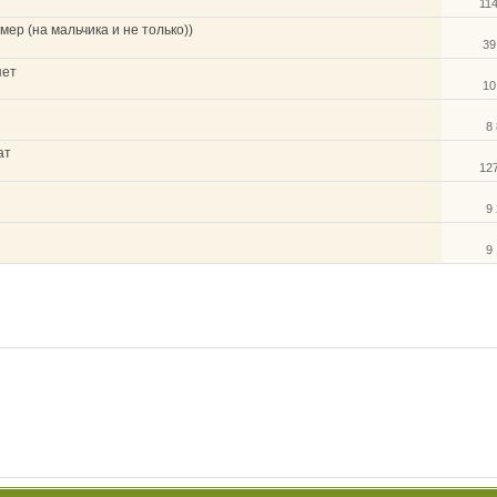
11
ер (на мальчика и не только))
39
яет
10
8
ат
12
9
9