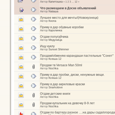
Автор
Капитошка
«
1
2
3
...
12
»
Что размещаем в Доске объявлений
Автор
Nataшa
Лучшее место для мечты!(Новокузнецк)
Автор
Кнопа
Приму в дар обувные коробки
Автор
Каролинка
Отдам попугайчика
Автор
МедуниЦа
Ищу куклу
Автор
Sunset Shimmer
Продам/обменяю карандаши пастельные "Сонет"
Автор
Ксюша 12
Продам тв Versace Man 50ml
Автор
Nochka
Приму в дар пробки, диски, ненужные вещи.
Автор
Ксюша 12
Приму в дар акриловые краски
Автор
Snarkolove
Отдам детские книги
Автор
Nochka
Продам купальник на девочку 8-9 лет
Автор
Nochka
Отдам по бартеру разное .....на дары сада/огород