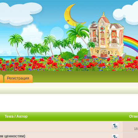
Регистрация
Тема
/
Автор
Отве
18
ым ценностям)