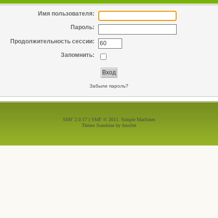
Имя пользователя:
Пароль:
Продолжительность сессии:
Запомнить:
Забыли пароль?
SMF 2.0.17
|
SMF © 2011
,
Simple Machines
Theme Sunshine by
fussilet