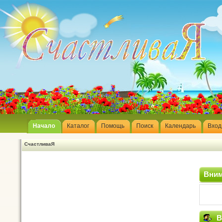
Начало
Каталог
Помощь
Поиск
Календарь
Вход
СчастливаЯ
Вним
В