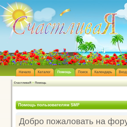
Начало
Каталог
Помощь
Поиск
Календарь
Вход
»
СчастливаЯ
Помощь
Помощь пользователям SMF
Добро пожаловать на фор