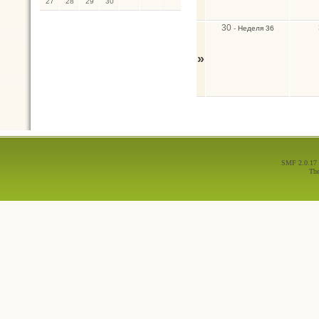
27
28
29
30
30
-
Неделя 36
»
SMF 2.0.17
Th