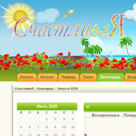
Начало
Каталог
Помощь
Поиск
Календарь
Вход
»
»
СчастливаЯ
Календарь
Августа 2026
«
Июль 2026
В
П
В
С
Ч
П
С
Воскресенье
Поне
1
2
3
4
5
6
7
8
9
10
11
»
12
13
14
15
16
17
18