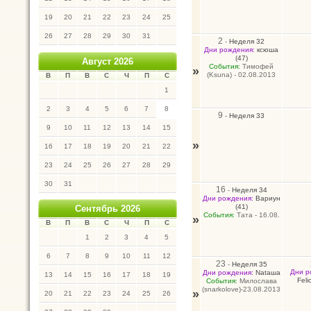
19
20
21
22
23
24
25
26
27
28
29
30
31
2
-
Неделя 32
Дни рождения:
ксюша
(47)
Август 2026
События:
Тимофей
»
(Ksuna) - 02.08.2013
В
П
В
С
Ч
П
С
1
2
3
4
5
6
7
8
9
-
Неделя 33
9
10
11
12
13
14
15
»
16
17
18
19
20
21
22
23
24
25
26
27
28
29
30
31
16
-
Неделя 34
Дни рождения:
Вариун
(41)
Сентябрь 2026
События:
Тата - 16.08.
»
В
П
В
С
Ч
П
С
1
2
3
4
5
6
7
8
9
10
11
12
23
-
Неделя 35
Дни р
Дни рождения:
Nataшa
13
14
15
16
17
18
19
Felic
События:
Милослава
(snarkolove)-23.08.2013
»
20
21
22
23
24
25
26