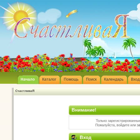
Начало
Каталог
Помощь
Поиск
Календарь
Вход
СчастливаЯ
Внимание!
Только зарегистрированные
Пожалуйста, войдите или
з
Вход