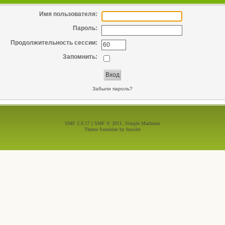
Имя пользователя:
Пароль:
Продолжительность сессии:
Запомнить:
Забыли пароль?
SMF 2.0.17
|
SMF © 2011
,
Simple Machines
Theme Sunshine by
fussilet