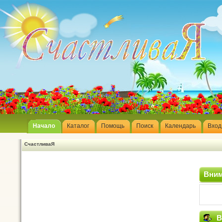
Начало
Каталог
Помощь
Поиск
Календарь
Вход
СчастливаЯ
Вним
В