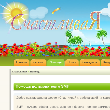
Начало
Каталог
Помощь
Поиск
Календарь
Вход
»
СчастливаЯ
Помощь
Помощь пользователям SMF
Добро пожаловать на форум «СчастливаЯ», работающий на движк
SMF — лучшее, эффективное, мощное и бесплатное программное р