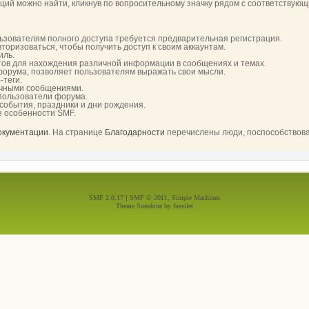
й можно найти, кликнув по вопросительному значку рядом с соответствующи
.
ьзователям полного доступа требуется предварительная регистрация.
торизоваться, чтобы получить доступ к своим аккаунтам.
иль.
тов для нахождения различной информации в сообщениях и темах.
 форума, позволяет пользователям выражать свои мысли.
-теги.
ичными сообщениями.
 пользователи форума.
 события, праздники и дни рождения.
е особенности SMF.
документации
. На странице
Благодарности
перечислены люди, поспособствов
SMF 2.0.17
|
SMF © 2011
,
Simple Machines
Theme Sunshine by
fussilet