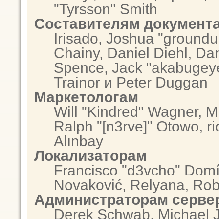
"Tyrsson" Smith
Составителям документ
Irisado, Joshua "groundu
Chainy, Daniel Diehl, Da
Spence, Jack "akabugeye
Trainor и Peter Duggan
Маркетологам
Will "Kindred" Wagner, 
Ralph "[n3rve]" Otowo, r
Alınbay
Локализаторам
Francisco "d3vcho" Domí
Novaković, Relyana, Rob
Администраторам серве
Derek Schwab, Michael J