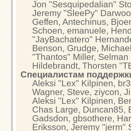
Jon "Sesquipedalian" Sto
Jeremy "SleePy" Darwoo
Geffen, Antechinus, Bjoer
Schoen, emanuele, Hendr
"JayBachatero" Hernande
Benson, Grudge, Michae
"Thantos" Miller, Selman
Hildebrandt, Thorsten "T
Специалистам поддержк
Aleksi "Lex" Kilpinen, br
Wagner, Steve, ziycon, Ji
Aleksi "Lex" Kilpinen, Be
Chas Large, Duncan85, El
Gadsdon, gbsothere, Har
Eriksson, Jeremy "jerm" 