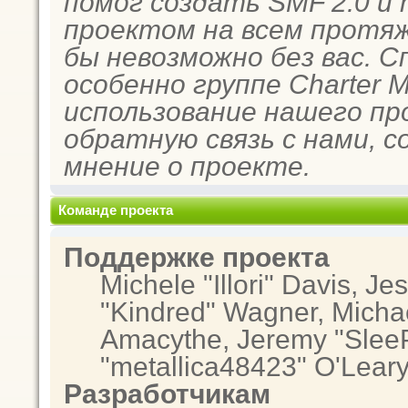
помог создать SMF 2.0 и
проектом на всем протяж
бы невозможно без вас. 
особенно группе Charter 
использование нашего пр
обратную связь с нами, с
мнение о проекте.
Команде проекта
Поддержке проекта
Michele "Illori" Davis, Je
"Kindred" Wagner, Micha
Amacythe, Jeremy "SleeP
"metallica48423" O'Lear
Разработчикам