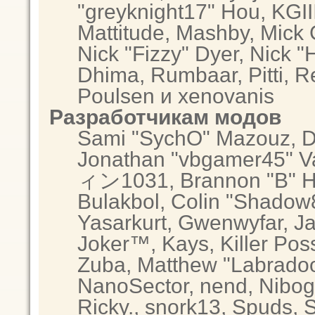
"greyknight17" Hou, KGIII,
Mattitude, Mashby, Mick G.
Nick "Fizzy" Dyer, Nick "
Dhima, Rumbaar, Pitti, 
Poulsen и xenovanis
Разработчикам модов
Sami "SychO" Mazouz, D
Jonathan "vbgamer45" Va
ィン1031, Brannon "B" Hal
Bulakbol, Colin "Shadow8
Yasarkurt, Gwenwyfar, Ja
Joker™, Kays, Killer Po
Zuba, Matthew "Labradood
NanoSector, nend, Nibogo
Ricky., snork13, Spuds, 