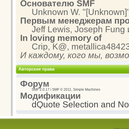
Основателю SMF
Unknown W. "[Unknown]"
Первым менеджерам про
Jeff Lewis, Joseph Fung
In loving memory of
Crip, K@, metallica4842
И каждому, кого мы, возм
Авторские права
Форум
SMF 2.0.17
|
SMF © 2011
,
Simple Machines
Модификации
dQuote Selection and Not