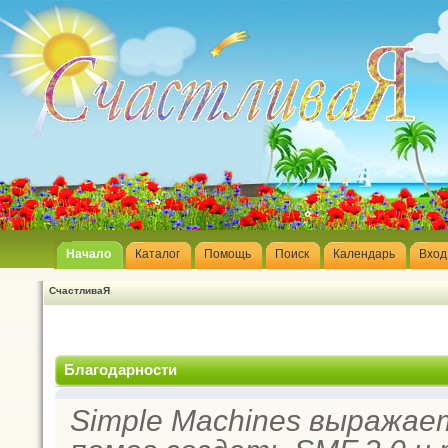
Начало
Каталог
Помощь
Поиск
Календарь
Вход
СчастливаЯ
Благодарности
Simple Machines выражае