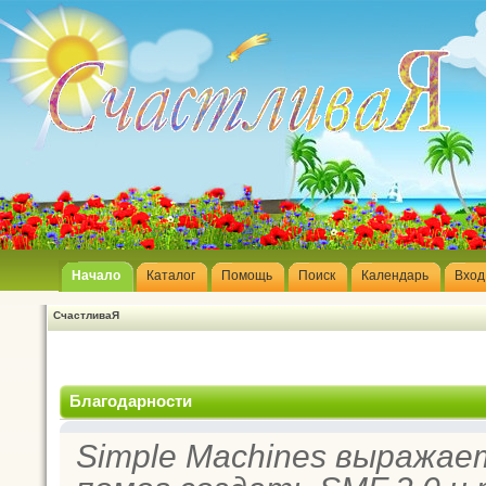
Начало
Каталог
Помощь
Поиск
Календарь
Вход
СчастливаЯ
Благодарности
Simple Machines выражае