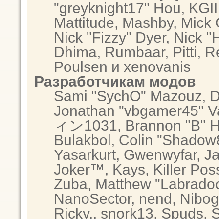
"greyknight17" Hou, KGIII,
Mattitude, Mashby, Mick G.
Nick "Fizzy" Dyer, Nick "
Dhima, Rumbaar, Pitti, 
Poulsen и xenovanis
Разработчикам модов
Sami "SychO" Mazouz, D
Jonathan "vbgamer45" Va
ィン1031, Brannon "B" Hal
Bulakbol, Colin "Shadow8
Yasarkurt, Gwenwyfar, Ja
Joker™, Kays, Killer Po
Zuba, Matthew "Labradood
NanoSector, nend, Nibogo
Ricky., snork13, Spuds, 