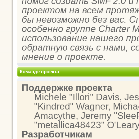
помог создать SMF 2.0 и
проектом на всем протяж
бы невозможно без вас. 
особенно группе Charter 
использование нашего пр
обратную связь с нами, с
мнение о проекте.
Команде проекта
Поддержке проекта
Michele "Illori" Davis, Je
"Kindred" Wagner, Micha
Amacythe, Jeremy "SleeP
"metallica48423" O'Lear
Разработчикам