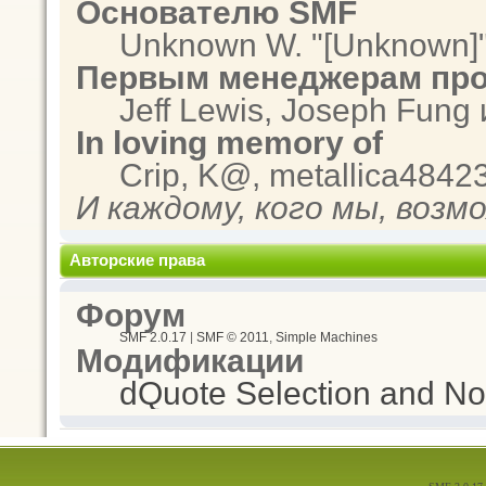
Основателю SMF
Unknown W. "[Unknown]"
Первым менеджерам про
Jeff Lewis, Joseph Fung
In loving memory of
Crip, K@, metallica4842
И каждому, кого мы, возм
Авторские права
Форум
SMF 2.0.17
|
SMF © 2011
,
Simple Machines
Модификации
dQuote Selection and Not