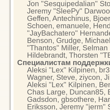
Jon "Sesquipedalian" Sto
Jeremy "SleePy" Darwoo
Geffen, Antechinus, Bjoer
Schoen, emanuele, Hendr
"JayBachatero" Hernande
Benson, Grudge, Michae
"Thantos" Miller, Selman
Hildebrandt, Thorsten "T
Специалистам поддержк
Aleksi "Lex" Kilpinen, br
Wagner, Steve, ziycon, Ji
Aleksi "Lex" Kilpinen, Be
Chas Large, Duncan85, El
Gadsdon, gbsothere, Har
Eriksson, Jeremy "jerm" 