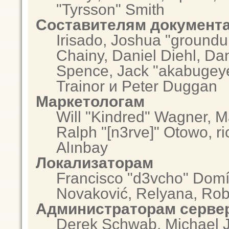
"Tyrsson" Smith
Составителям документ
Irisado, Joshua "groundu
Chainy, Daniel Diehl, Da
Spence, Jack "akabugeye
Trainor и Peter Duggan
Маркетологам
Will "Kindred" Wagner, 
Ralph "[n3rve]" Otowo, r
Alınbay
Локализаторам
Francisco "d3vcho" Domí
Novaković, Relyana, Rob
Администраторам серве
Derek Schwab, Michael J