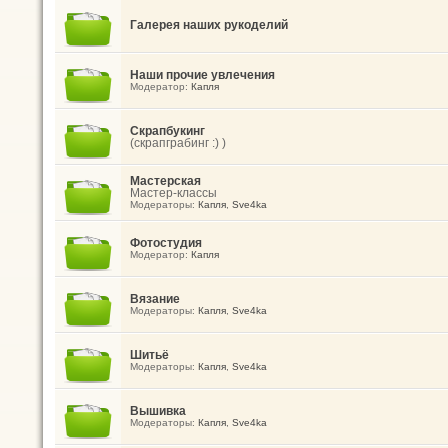
Галерея наших рукоделий
Наши прочие увлечения
Модератор:
Капля
Скрапбукинг
(скрапграбинг :) )
Мастерская
Мастер-классы
Модераторы:
Капля
,
Sve4ka
Фотостудия
Модератор:
Капля
Вязание
Модераторы:
Капля
,
Sve4ka
Шитьё
Модераторы:
Капля
,
Sve4ka
Вышивка
Модераторы:
Капля
,
Sve4ka