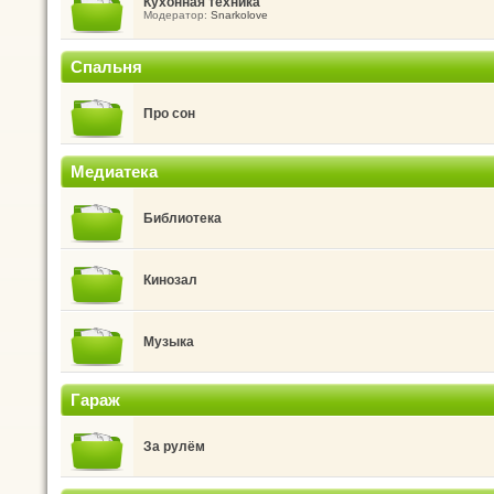
Кухонная техника
Модератор:
Snarkolove
Спальня
Про сон
Медиатека
Библиотека
Кинозал
Музыка
Гараж
За рулём