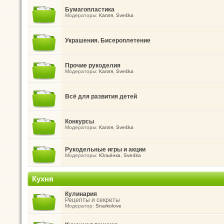
Бумагопластика
Модераторы:
Капля
,
Sve4ka
Украшения. Бисероплетение
Прочие рукоделия
Модераторы:
Капля
,
Sve4ka
Всё для развития детей
Конкурсы
Модераторы:
Капля
,
Sve4ka
Рукодельные игры и акции
Модераторы:
Юльёнка
,
Sve4ka
Кухня
Кулинария
Рецепты и секреты
Модератор:
Snarkolove