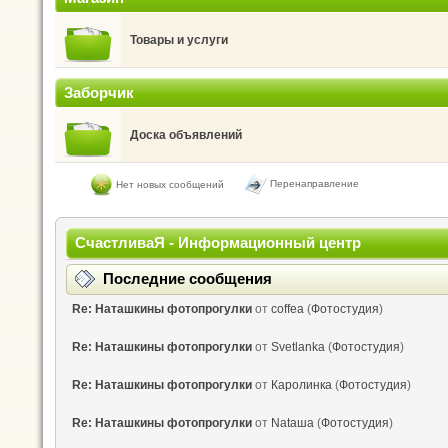
Товары и услуги
Заборчик
Доска объявлений
Перенаправление
Нет новых сообщений
СчастливаЯ - Информационный центр
Последние сообщения
Re: Наташкины фотопрогулки
от
coffea
(
Фотостудия
)
Re: Наташкины фотопрогулки
от
Svetlanka
(
Фотостудия
)
Re: Наташкины фотопрогулки
от
Каролинка
(
Фотостудия
)
Re: Наташкины фотопрогулки
от
Nataшa
(
Фотостудия
)