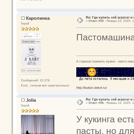
Каролинка
Re: Где купить сей агрегат и
«
Ответ #55 :
Январь 23, 2025, 1
Герой
Пастомашина 
А главное помнить нужно - никто нико
Сообщений: 13 279
Fuck...тически всё замечательно!
http://button.dekel.ru/
Jolia
Re: Где купить сей агрегат и
«
Ответ #56 :
Январь 23, 2025, 1
Герой
У кукинга ес
пасты, но дл