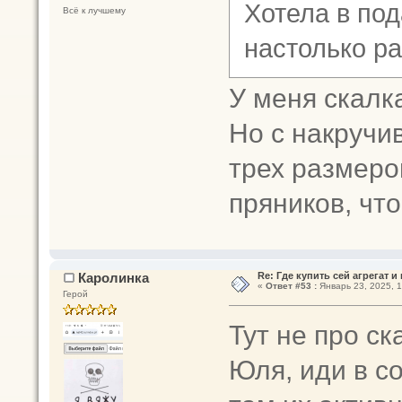
Хотела в под
Всё к лучшему
настолько ра
У меня скалк
Но с накруч
трех размеро
пряников, чт
Каролинка
Re: Где купить сей агрегат и
«
Ответ #53 :
Январь 23, 2025, 1
Герой
Тут не про ск
Юля, иди в с