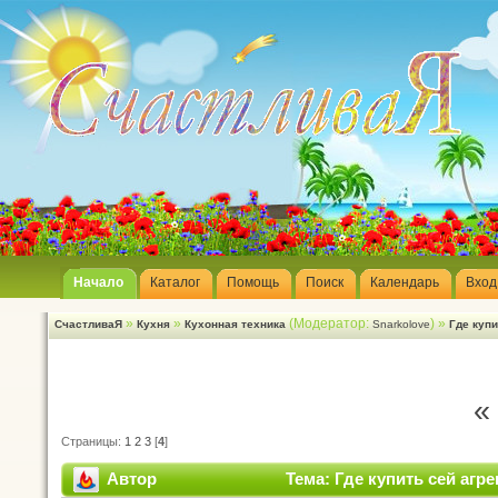
Начало
Каталог
Помощь
Поиск
Календарь
Вход
»
»
(Модератор:
) »
СчастливаЯ
Кухня
Кухонная техника
Snarkolove
Где купи
«
Страницы:
1
2
3
[
4
]
Автор
Тема: Где купить сей агре