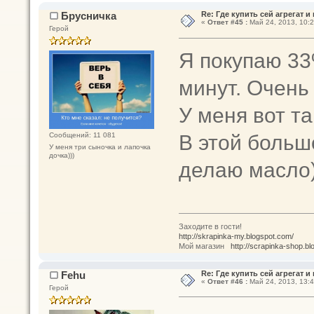
Брусничка
Re: Где купить сей агрегат и
«
Ответ #45 :
Май 24, 2013, 10:2
Герой
Я покупаю 33
минут. Очень
У меня вот т
В этой боль
Сообщений: 11 081
У меня три сыночка и лапочка
дочка)))
делаю масло
Заходите в гости!
http://skrapinka-my.blogspot.com/
Мой магазин
http://scrapinka-shop.bl
Fehu
Re: Где купить сей агрегат и
«
Ответ #46 :
Май 24, 2013, 13:4
Герой