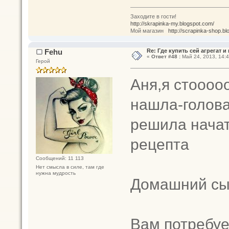
Заходите в гости!
http://skrapinka-my.blogspot.com/
Мой магазин
http://scrapinka-shop.bl
Fehu
Re: Где купить сей агрегат и
«
Ответ #48 :
Май 24, 2013, 14:4
Герой
Аня,я стоооо
нашла-голова
решила начать
рецепта
Сообщений: 11 113
Нет смысла в силе, там где
нужна мудрость
Домашний сы
Вам потребуе