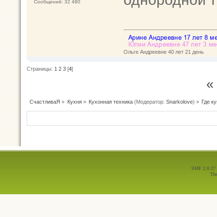
Сообщений: 32 480
Ольге Андреевне 40 лет 21 день
Страницы:
1
2
3
[
4
]
«
СчастливаЯ
»
Кухня
»
Кухонная техника
(Модератор:
Snarkolove
) »
Где ку
SMF 2.0.17
Th