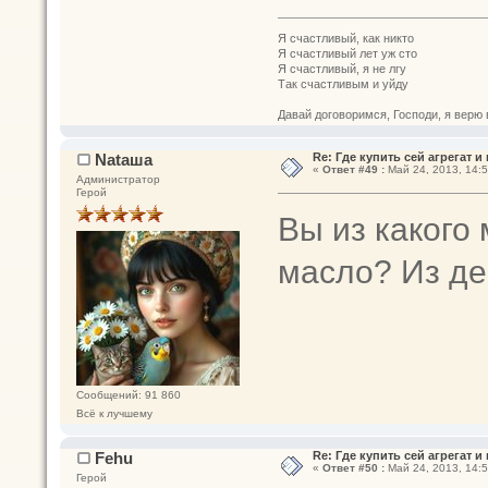
Я счастливый, как никто
Я счастливый лет уж сто
Я счастливый, я не лгу
Так счастливым и уйду
Давай договоримся, Господи, я верю 
Nataшa
Re: Где купить сей агрегат и
«
Ответ #49 :
Май 24, 2013, 14:5
Администратор
Герой
Вы из какого 
масло? Из де
Сообщений: 91 860
Всё к лучшему
Fehu
Re: Где купить сей агрегат и
«
Ответ #50 :
Май 24, 2013, 14:5
Герой