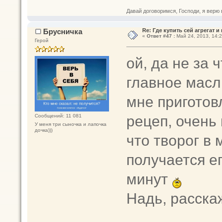
Давай договоримся, Господи, я верю 
Брусничка
Re: Где купить сей агрегат и
«
Ответ #47 :
Май 24, 2013, 14:2
Герой
ой, да не за 
главное масл
мне приготов
рецеп, очень
Сообщений: 11 081
У меня три сыночка и лапочка
дочка)))
что творог в 
получается е
минут
Надь, расска