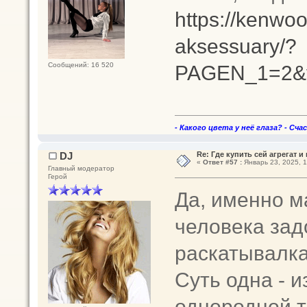
https://kenwoo
aksessuary/?
PAGEN_1=2&y
Сообщений: 16 520
- Какого цвета у неё глаза? - Сча
DJ
Re: Где купить сей агрегат и
«
Ответ #57 :
Январь 23, 2025, 1
Главный модератор
Герой
Да, именно м
человека зад
раскатывалка
Суть одна - и
однородной 