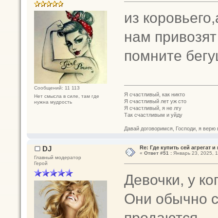
из коровьего,
нам привозят
помните бегу
Сообщений: 11 113
Я счастливый, как никто
Нет смысла в силе, там где
Я счастливый лет уж сто
нужна мудрость
Я счастливый, я не лгу
Так счастливым и уйду
Давай договоримся, Господи, я верю 
DJ
Re: Где купить сей агрегат и
«
Ответ #51 :
Январь 23, 2025, 1
Главный модератор
Герой
Девочки, у ко
Они обычно с
продаются.