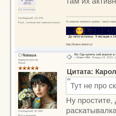
там их актив
Сообщений: 13 279
А главное помнить нужно - никто нико
Fuck...тически всё замечательно!
http://button.dekel.ru/
Nataшa
Re: Где купить сей агрегат и
«
Ответ #54 :
Январь 23, 2025, 1
Администратор
Герой
Цитата: Карол
Тут не про с
Ну простите,
раскатывалка
Сообщений: 91 860
Всё к лучшему