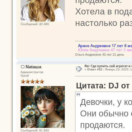
Хотела в пода
настолько ра
Сообщений: 32 480
Ольге Андреевне 40 лет 21 день
Nataшa
Re: Где купить сей агрегат и
«
Ответ #52 :
Январь 23, 2025, 1
Администратор
Герой
Цитата: DJ от 
Девочки, у к
Они обычно 
продаются.
Сообщений: 91 860