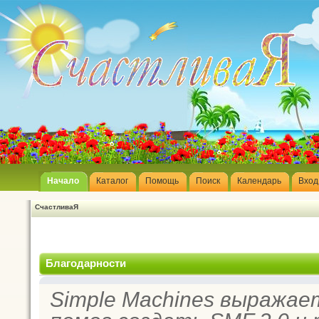
Начало
Каталог
Помощь
Поиск
Календарь
Вход
СчастливаЯ
Благодарности
Simple Machines выражае