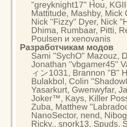
"greyknight17" Hou, KGIII,
Mattitude, Mashby, Mick G.
Nick "Fizzy" Dyer, Nick "
Dhima, Rumbaar, Pitti, 
Poulsen и xenovanis
Разработчикам модов
Sami "SychO" Mazouz, D
Jonathan "vbgamer45" Va
ィン1031, Brannon "B" Hal
Bulakbol, Colin "Shadow8
Yasarkurt, Gwenwyfar, Ja
Joker™, Kays, Killer Po
Zuba, Matthew "Labradood
NanoSector, nend, Nibogo
Ricky., snork13, Spuds, 