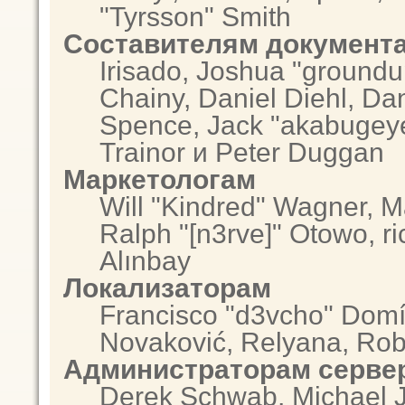
"Tyrsson" Smith
Составителям документ
Irisado, Joshua "groundu
Chainy, Daniel Diehl, Da
Spence, Jack "akabugeye
Trainor и Peter Duggan
Маркетологам
Will "Kindred" Wagner, 
Ralph "[n3rve]" Otowo, r
Alınbay
Локализаторам
Francisco "d3vcho" Domí
Novaković, Relyana, Rob
Администраторам серве
Derek Schwab, Michael J