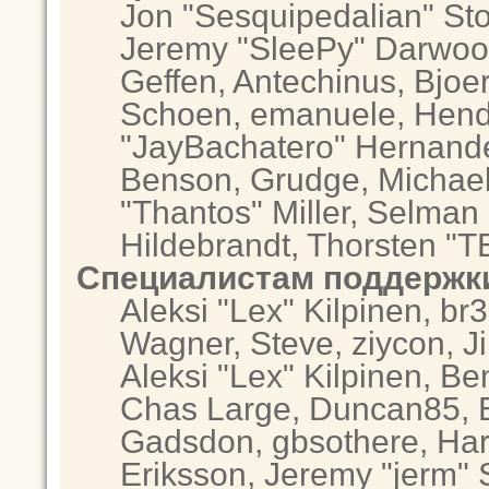
Jon "Sesquipedalian" Sto
Jeremy "SleePy" Darwoo
Geffen, Antechinus, Bjoer
Schoen, emanuele, Hendr
"JayBachatero" Hernande
Benson, Grudge, Michae
"Thantos" Miller, Selman
Hildebrandt, Thorsten "T
Специалистам поддержк
Aleksi "Lex" Kilpinen, br
Wagner, Steve, ziycon, Ji
Aleksi "Lex" Kilpinen, Be
Chas Large, Duncan85, El
Gadsdon, gbsothere, Har
Eriksson, Jeremy "jerm" 