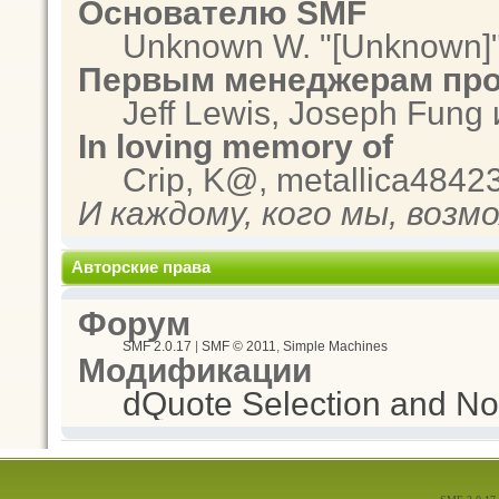
Основателю SMF
Unknown W. "[Unknown]"
Первым менеджерам про
Jeff Lewis, Joseph Fung
In loving memory of
Crip, K@, metallica4842
И каждому, кого мы, возм
Авторские права
Форум
SMF 2.0.17
|
SMF © 2011
,
Simple Machines
Модификации
dQuote Selection and Not