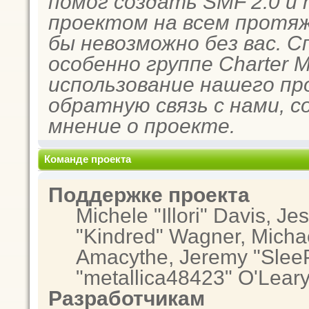
помог создать SMF 2.0 и
проектом на всем протяж
бы невозможно без вас. 
особенно группе Charter 
использование нашего пр
обратную связь с нами, с
мнение о проекте.
Команде проекта
Поддержке проекта
Michele "Illori" Davis, Je
"Kindred" Wagner, Micha
Amacythe, Jeremy "SleeP
"metallica48423" O'Lear
Разработчикам