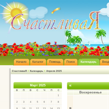
Начало
Каталог
Помощь
Поиск
Календарь
Вход
»
»
СчастливаЯ
Календарь
Апреля 2025
«
Март 2025
В
П
В
С
Ч
П
С
Воскресенье
1
2
3
4
5
6
7
8
»
9
10
11
12
13
14
15