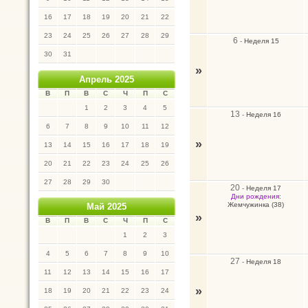
16
17
18
19
20
21
22
23
24
25
26
27
28
29
6
-
Неделя 15
30
31
»
Апрель 2025
В
П
В
С
Ч
П
С
1
2
3
4
5
13
-
Неделя 16
6
7
8
9
10
11
12
»
13
14
15
16
17
18
19
20
21
22
23
24
25
26
27
28
29
30
20
-
Неделя 17
Дни рождения:
Жемчужинка (38)
Май 2025
»
В
П
В
С
Ч
П
С
1
2
3
4
5
6
7
8
9
10
27
-
Неделя 18
11
12
13
14
15
16
17
»
18
19
20
21
22
23
24