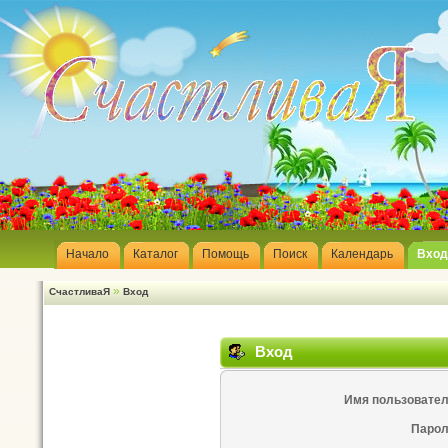
Начало
Каталог
Помощь
Поиск
Календарь
Вход
»
СчастливаЯ
Вход
Вход
Имя пользовател
Парол