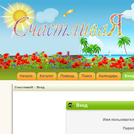
Начало
Каталог
Помощь
Поиск
Календарь
Вход
»
СчастливаЯ
Вход
Вход
Имя пользовател
Парол