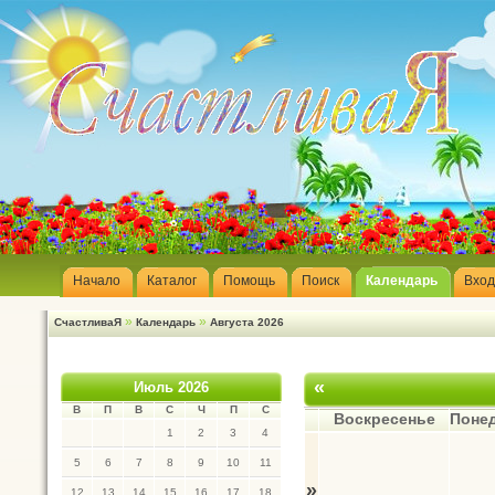
Начало
Каталог
Помощь
Поиск
Календарь
Вход
»
»
СчастливаЯ
Календарь
Августа 2026
«
Июль 2026
В
П
В
С
Ч
П
С
Воскресенье
Поне
1
2
3
4
5
6
7
8
9
10
11
»
12
13
14
15
16
17
18