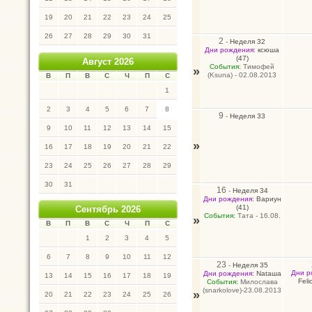
19
20
21
22
23
24
25
26
27
28
29
30
31
2
-
Неделя 32
Дни рождения:
ксюша
(47)
Август 2026
События:
Тимофей
»
(Ksuna) - 02.08.2013
В
П
В
С
Ч
П
С
1
2
3
4
5
6
7
8
9
-
Неделя 33
9
10
11
12
13
14
15
»
16
17
18
19
20
21
22
23
24
25
26
27
28
29
30
31
16
-
Неделя 34
Дни рождения:
Вариун
(41)
Сентябрь 2026
События:
Тата - 16.08.
»
В
П
В
С
Ч
П
С
1
2
3
4
5
6
7
8
9
10
11
12
23
-
Неделя 35
Дни р
Дни рождения:
Nataшa
13
14
15
16
17
18
19
Felic
События:
Милослава
(snarkolove)-23.08.2013
»
20
21
22
23
24
25
26