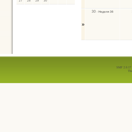
27
28
29
30
30
-
Неделя 36
»
SMF 2.0.17
Th