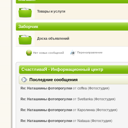
Товары и услуги
Заборчик
Доска объявлений
Перенаправление
Нет новых сообщений
СчастливаЯ - Информационный центр
Последние сообщения
Re: Наташкины фотопрогулки
от
coffea
(
Фотостудия
)
Re: Наташкины фотопрогулки
от
Svetlanka
(
Фотостудия
)
Re: Наташкины фотопрогулки
от
Каролинка
(
Фотостудия
)
Re: Наташкины фотопрогулки
от
Nataшa
(
Фотостудия
)