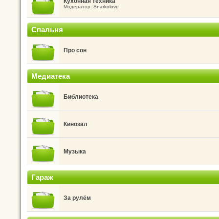
Кухонная техника
Модератор:
Snarkolove
Спальня
Про сон
Медиатека
Библиотека
Кинозал
Музыка
Гараж
За рулём