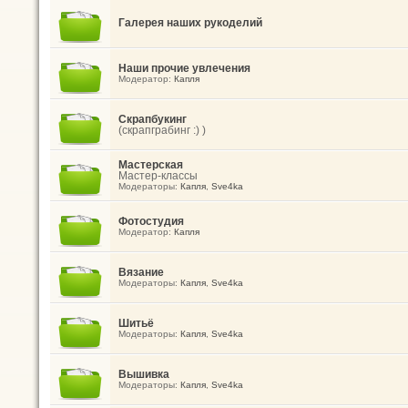
Галерея наших рукоделий
Наши прочие увлечения
Модератор:
Капля
Скрапбукинг
(скрапграбинг :) )
Мастерская
Мастер-классы
Модераторы:
Капля
,
Sve4ka
Фотостудия
Модератор:
Капля
Вязание
Модераторы:
Капля
,
Sve4ka
Шитьё
Модераторы:
Капля
,
Sve4ka
Вышивка
Модераторы:
Капля
,
Sve4ka