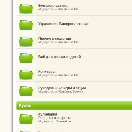
Бумагопластика
Модераторы:
Капля
,
Sve4ka
Украшения. Бисероплетение
Прочие рукоделия
Модераторы:
Капля
,
Sve4ka
Всё для развития детей
Конкурсы
Модераторы:
Капля
,
Sve4ka
Рукодельные игры и акции
Модераторы:
Юльёнка
,
Sve4ka
Кухня
Кулинария
Рецепты и секреты
Модератор:
Snarkolove