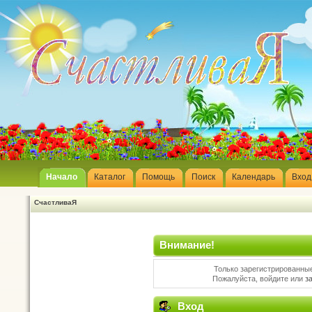
Начало
Каталог
Помощь
Поиск
Календарь
Вход
СчастливаЯ
Внимание!
Только зарегистрированные
Пожалуйста, войдите или
з
Вход