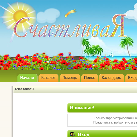
Начало
Каталог
Помощь
Поиск
Календарь
Вход
СчастливаЯ
Внимание!
Только зарегистрированные
Пожалуйста, войдите или
з
Вход