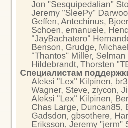
Jon "Sesquipedalian" Sto
Jeremy "SleePy" Darwoo
Geffen, Antechinus, Bjoer
Schoen, emanuele, Hendr
"JayBachatero" Hernande
Benson, Grudge, Michae
"Thantos" Miller, Selman
Hildebrandt, Thorsten "T
Специалистам поддержк
Aleksi "Lex" Kilpinen, br
Wagner, Steve, ziycon, Ji
Aleksi "Lex" Kilpinen, Be
Chas Large, Duncan85, El
Gadsdon, gbsothere, Har
Eriksson, Jeremy "jerm" 