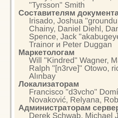
"Tyrsson" Smith
Составителям документ
Irisado, Joshua "groundu
Chainy, Daniel Diehl, Da
Spence, Jack "akabugeye
Trainor и Peter Duggan
Маркетологам
Will "Kindred" Wagner, 
Ralph "[n3rve]" Otowo, r
Alınbay
Локализаторам
Francisco "d3vcho" Domí
Novaković, Relyana, Rob
Администраторам серве
Derek Schwab, Michael J