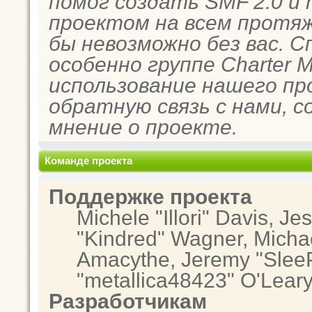
помог создать SMF 2.0 и
проектом на всем протяж
бы невозможно без вас. 
особенно группе Charter 
использование нашего пр
обратную связь с нами, с
мнение о проекте.
Команде проекта
Поддержке проекта
Michele "Illori" Davis, Je
"Kindred" Wagner, Micha
Amacythe, Jeremy "SleeP
"metallica48423" O'Lear
Разработчикам