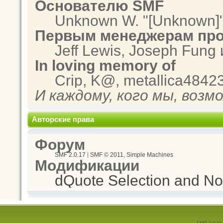
Основателю SMF
Unknown W. "[Unknown]"
Первым менеджерам про
Jeff Lewis, Joseph Fung
In loving memory of
Crip, K@, metallica4842
И каждому, кого мы, возм
Авторские права
Форум
SMF 2.0.17
|
SMF © 2011
,
Simple Machines
Модификации
dQuote Selection and Not