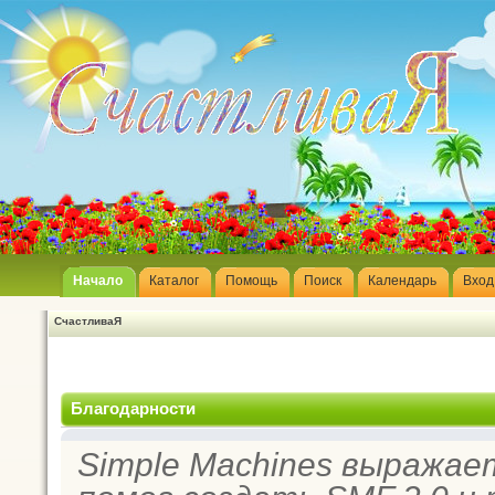
Начало
Каталог
Помощь
Поиск
Календарь
Вход
СчастливаЯ
Благодарности
Simple Machines выражае