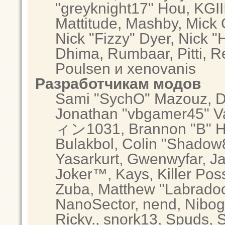
"greyknight17" Hou, KGIII,
Mattitude, Mashby, Mick G.
Nick "Fizzy" Dyer, Nick "
Dhima, Rumbaar, Pitti, 
Poulsen и xenovanis
Разработчикам модов
Sami "SychO" Mazouz, D
Jonathan "vbgamer45" Va
ィン1031, Brannon "B" Hal
Bulakbol, Colin "Shadow8
Yasarkurt, Gwenwyfar, Ja
Joker™, Kays, Killer Po
Zuba, Matthew "Labradood
NanoSector, nend, Nibogo
Ricky., snork13, Spuds, 