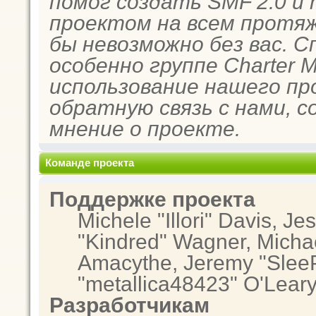
помог создать SMF 2.0 и
проектом на всем протяж
бы невозможно без вас. 
особенно группе Charter 
использование нашего пр
обратную связь с нами, с
мнение о проекте.
Команде проекта
Поддержке проекта
Michele "Illori" Davis, Je
"Kindred" Wagner, Micha
Amacythe, Jeremy "SleeP
"metallica48423" O'Lear
Разработчикам