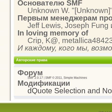
Основателю SMF
Unknown W. "[Unknown]"
Первым менеджерам про
Jeff Lewis, Joseph Fung
In loving memory of
Crip, K@, metallica4842
И каждому, кого мы, возм
Авторские права
Форум
SMF 2.0.17
|
SMF © 2011
,
Simple Machines
Модификации
dQuote Selection and Not