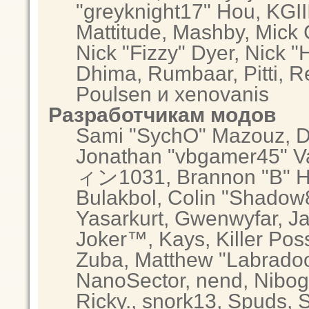
"greyknight17" Hou, KGIII,
Mattitude, Mashby, Mick G.
Nick "Fizzy" Dyer, Nick "
Dhima, Rumbaar, Pitti, 
Poulsen и xenovanis
Разработчикам модов
Sami "SychO" Mazouz, D
Jonathan "vbgamer45" Va
ィン1031, Brannon "B" Hal
Bulakbol, Colin "Shadow8
Yasarkurt, Gwenwyfar, Ja
Joker™, Kays, Killer Po
Zuba, Matthew "Labradood
NanoSector, nend, Nibogo
Ricky., snork13, Spuds, 