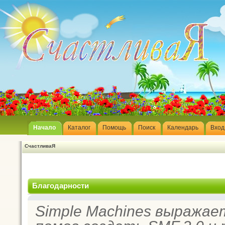
Начало
Каталог
Помощь
Поиск
Календарь
Вход
СчастливаЯ
Благодарности
Simple Machines выражае