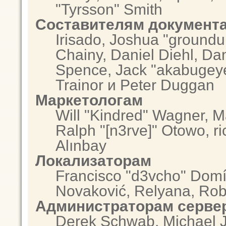
"Tyrsson" Smith
Составителям документ
Irisado, Joshua "groundu
Chainy, Daniel Diehl, Da
Spence, Jack "akabugeye
Trainor и Peter Duggan
Маркетологам
Will "Kindred" Wagner, 
Ralph "[n3rve]" Otowo, r
Alınbay
Локализаторам
Francisco "d3vcho" Domí
Novaković, Relyana, Rob
Администраторам серве
Derek Schwab, Michael J