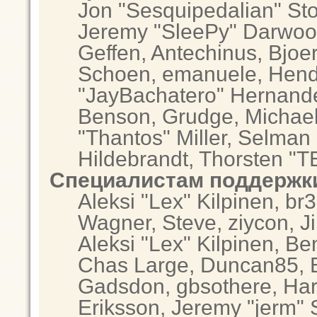
Jon "Sesquipedalian" Sto
Jeremy "SleePy" Darwoo
Geffen, Antechinus, Bjoer
Schoen, emanuele, Hendr
"JayBachatero" Hernande
Benson, Grudge, Michae
"Thantos" Miller, Selman
Hildebrandt, Thorsten "T
Специалистам поддержк
Aleksi "Lex" Kilpinen, br
Wagner, Steve, ziycon, Ji
Aleksi "Lex" Kilpinen, Be
Chas Large, Duncan85, El
Gadsdon, gbsothere, Har
Eriksson, Jeremy "jerm" 