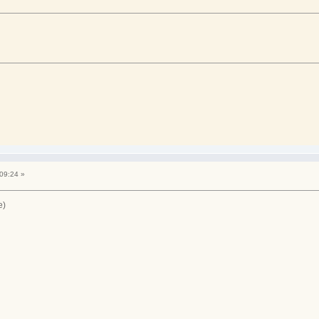
09:24 »
е)