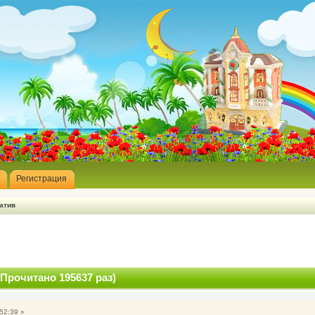
Регистрация
атив
Прочитано 195637 раз)
52:39 »