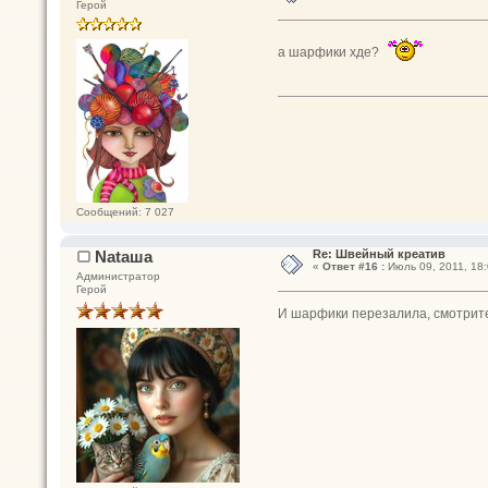
Герой
а шарфики хде?
Сообщений: 7 027
Nataшa
Re: Швейный креатив
«
Ответ #16 :
Июль 09, 2011, 18:
Администратор
Герой
И шарфики перезалила, смотрит