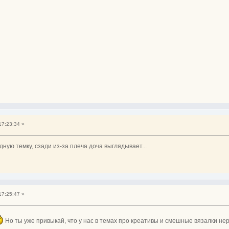
17:23:34 »
ную темку, сзади из-за плеча доча выглядывает...
17:25:47 »
Но ты уже привыкай, что у нас в темах про креативы и смешные вязалки н