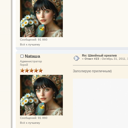
Сообщений: 91 860
Всё к лучшему
Nataшa
Re: Швейный креатив
«
Ответ #23 :
Октябрь 31, 2011, 
Администратор
Герой
Заполирую приличным)
Сообщений: 91 860
Всё к лучшему