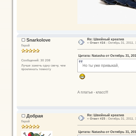
Snarkolove
Re: Швейный креатив
«
Ответ #24 :
Октябрь 31, 2011, 
Герой
Цитата: Natasha от Октябрь 31, 201
Сообщений: 30 208
Но ты уже привыкай,
Лучше зажечь одну свечу, чем
проклинать темноту
А платье - класс!!!
Добрая
Re: Швейный креатив
«
Ответ #25 :
Октябрь 31, 2011, 
Герой
Цитата: Natasha от Октябрь 31, 201