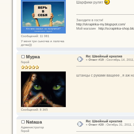
Шарфики рулят
Заходите в гости!
http://skrapinka-my.blogspot.com/
Мой магазин
http://scrapinka-shop.bl
Сообщений: 11 081
У меня три сыночка и лапочка
дочка)))
Мурка
Re: Швейный креатив
«
Ответ #19 :
Сентябрь 14, 2011,
Герой
штанцы с руками ващеее , я аж 
Сообщений: 8 365
Nataшa
Re: Швейный креатив
«
Ответ #20 :
Октябрь 31, 2011, 
Администратор
Герой