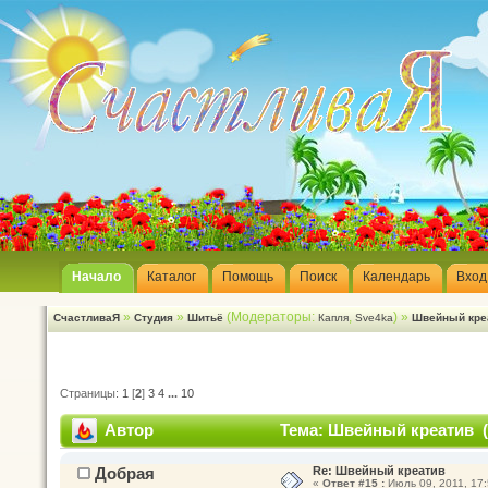
Начало
Каталог
Помощь
Поиск
Календарь
Вход
»
»
(Модераторы:
,
) »
СчастливаЯ
Студия
Шитьё
Капля
Sve4ka
Швейный кре
Страницы:
1
[
2
]
3
4
...
10
Автор
Тема: Швейный креатив (
Добрая
Re: Швейный креатив
«
Ответ #15 :
Июль 09, 2011, 17: