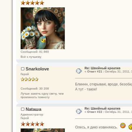
Сообщений: 91 860
Всё к лучшему
Snarkolove
Re: Швейный креатив
«
Ответ #21 :
Октябрь 31, 2011, 
Герой
Блиннн, открываю, вроде, безобид
Сообщений: 30 208
А тут - такое!
Лучше зажечь одну свечу, чем
проклинать темноту
Nataшa
Re: Швейный креатив
«
Ответ #22 :
Октябрь 31, 2011, 
Администратор
Герой
Олесь, я дико извиняюсь.