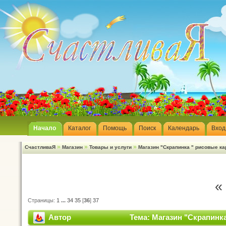
Начало
Каталог
Помощь
Поиск
Календарь
Вход
»
»
»
СчастливаЯ
Магазин
Товары и услуги
Магазин "Скрапинка " рисовые ка
«
Страницы:
1
...
34
35
[
36
]
37
Автор
Тема: Магазин "Скрапинка