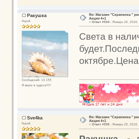
Ракушка
Re: Магазин "Скрапинка " р
Акция 4+1
Герой
«
Ответ #534 :
Январь 20, 2016, 
Света в налич
будет.Послед
октябре.Цена
Сообщений: 13 155
Я верю в чудеса!!!!!
Sve4ka
Re: Магазин "Скрапинка " р
Акция 4+1
Герой
«
Ответ #535 :
Январь 20, 2016, 
Ракушка
,
п