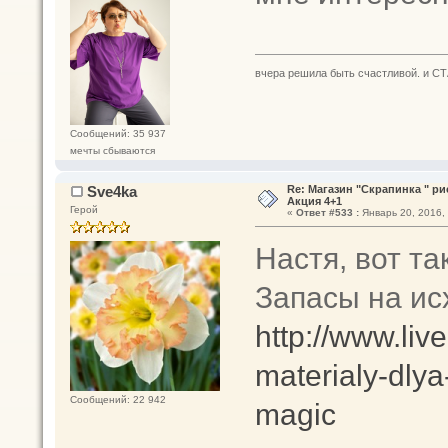
вчера решила быть счастливой. и СТ
Сообщений: 35 937
мечты сбываются
Sve4ka
Re: Магазин "Скрапинка " р
Акция 4+1
Герой
«
Ответ #533 :
Январь 20, 2016, 
Настя, вот т
Запасы на ис
http://www.liv
materialy-dly
Сообщений: 22 942
magic