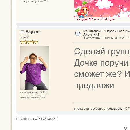
Я верю в чудеса!!!!!
Бархат
Re: Магазин "Скрапинка " р
Акция 4+1
Герой
«
Ответ #539 :
Июнь 20, 2022, 21
Сделай групп
Дочке поручи
сможет же? И
предложи
Сообщений: 35 937
мечты сбываются
вчера решила быть счастливой. и СТ
Страницы:
1
...
34
35
[
36
]
37
«