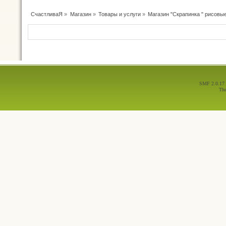
СчастливаЯ
»
Магазин
»
Товары и услуги
»
Магазин "Скрапинка " рисовые
SMF 2.0.17
Th