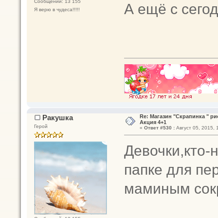
Сообщений: 13 155
А ещё с сего
Я верю в чудеса!!!!!
Ракушка
Re: Магазин "Скрапинка " р
Акция 4+1
Герой
«
Ответ #530 :
Август 05, 2015, 
Девочки,кто-
папке для пе
маминым со