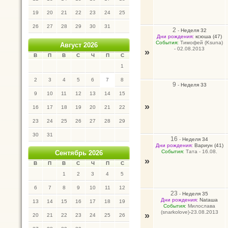
19
20
21
22
23
24
25
26
27
28
29
30
31
2
-
Неделя 32
Дни рождения:
ксюша (47)
События:
Тимофей (Ksuna)
Август 2026
- 02.08.2013
»
В
П
В
С
Ч
П
С
1
2
3
4
5
6
7
8
9
-
Неделя 33
9
10
11
12
13
14
15
»
16
17
18
19
20
21
22
23
24
25
26
27
28
29
30
31
16
-
Неделя 34
Дни рождения:
Вариун (41)
События:
Тата - 16.08.
Сентябрь 2026
»
В
П
В
С
Ч
П
С
1
2
3
4
5
6
7
8
9
10
11
12
23
-
Неделя 35
Дни рождения:
Nataшa
13
14
15
16
17
18
19
События:
Милослава
(snarkolove)-23.08.2013
»
20
21
22
23
24
25
26