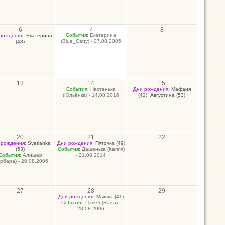
7
6
8
События:
Екатерина
рождения:
Екатерина
(Blue_Catty) - 07.08.2005
(43)
13
14
15
События:
Настенька
Дни рождения:
Мафаня
(Юльёнка) - 14.08.2016
(42)
,
Августина (53)
20
21
22
 рождения:
Svetlanka
Дни рождения:
Пяточка (49)
(53)
События:
Дашенька (Капля)
События:
Алишер
- 21.08.2014
рбара) - 20.08.2006
27
28
29
Дни рождения:
Мышка (41)
События:
Павел (Rada) -
28.08.2006