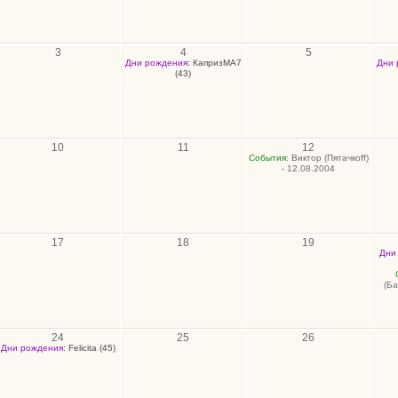
3
4
5
Дни рождения:
КапризМА7
Дни 
(43)
10
11
12
События:
Виктор (Пятачкоff)
- 12.08.2004
17
18
19
Дни
(Ба
24
25
26
Дни рождения:
Felicita (45)