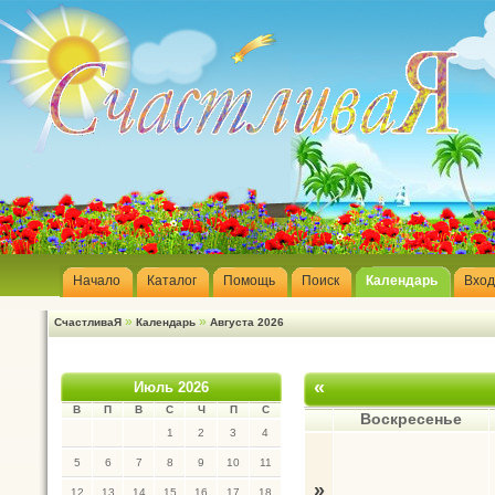
Начало
Каталог
Помощь
Поиск
Календарь
Вход
»
»
СчастливаЯ
Календарь
Августа 2026
«
Июль 2026
В
П
В
С
Ч
П
С
Воскресенье
1
2
3
4
5
6
7
8
9
10
11
»
12
13
14
15
16
17
18