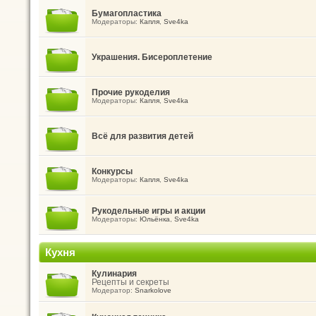
Бумагопластика
Модераторы:
Капля
,
Sve4ka
Украшения. Бисероплетение
Прочие рукоделия
Модераторы:
Капля
,
Sve4ka
Всё для развития детей
Конкурсы
Модераторы:
Капля
,
Sve4ka
Рукодельные игры и акции
Модераторы:
Юльёнка
,
Sve4ka
Кухня
Кулинария
Рецепты и секреты
Модератор:
Snarkolove