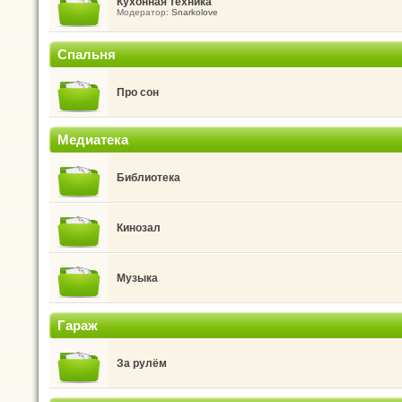
Кухонная техника
Модератор:
Snarkolove
Спальня
Про сон
Медиатека
Библиотека
Кинозал
Музыка
Гараж
За рулём