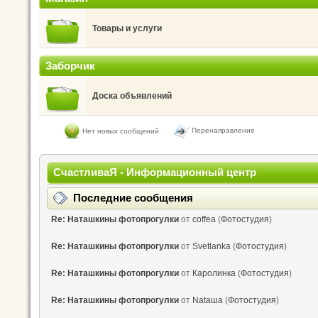
Товары и услуги
Заборчик
Доска объявлений
Перенаправление
Нет новых сообщений
СчастливаЯ - Информационный центр
Последние сообщения
Re: Наташкины фотопрогулки
от
coffea
(
Фотостудия
)
Re: Наташкины фотопрогулки
от
Svetlanka
(
Фотостудия
)
Re: Наташкины фотопрогулки
от
Каролинка
(
Фотостудия
)
Re: Наташкины фотопрогулки
от
Nataшa
(
Фотостудия
)