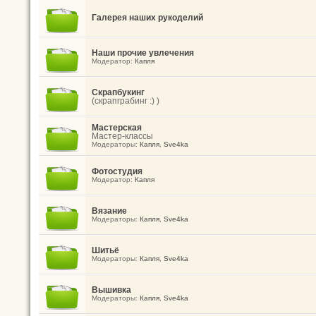
Галерея наших рукоделий
Наши прочие увлечения
Модератор:
Капля
Скрапбукинг
(скрапграбинг :) )
Мастерская
Мастер-классы
Модераторы:
Капля
,
Sve4ka
Фотостудия
Модератор:
Капля
Вязание
Модераторы:
Капля
,
Sve4ka
Шитьё
Модераторы:
Капля
,
Sve4ka
Вышивка
Модераторы:
Капля
,
Sve4ka