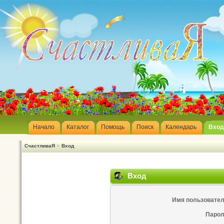
Начало
Каталог
Помощь
Поиск
Календарь
Вход
»
СчастливаЯ
Вход
Вход
Имя пользовател
Парол