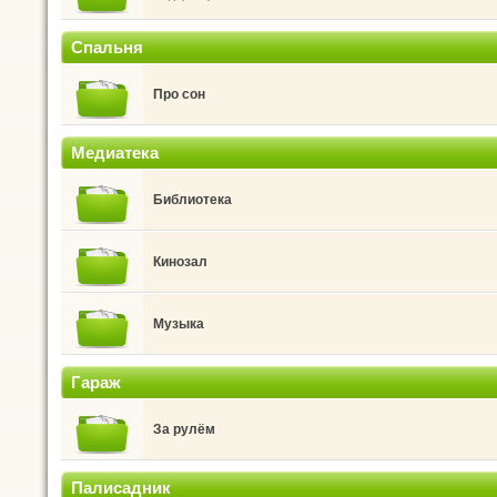
Спальня
Про сон
Медиатека
Библиотека
Кинозал
Музыка
Гараж
За рулём
Палисадник