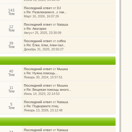
Последний ответ
от
DJ
143
в
Re: Развлекаемся...с пак...
Тем
Март 16, 2026, 16:07:26
Последний ответ
от
Nataшa
12
в
Re: Аватарки
Тем
Август 25, 2025, 23:30:09
Последний ответ
от
coffea
39
в
Re: Ёлки, ёлки, ёлки-пал...
Тем
Декабрь 31, 2025, 20:50:27
Последний ответ
от
Мышка
40
в
Re: Нужна помощь...
Тем
Январь 30, 2024, 15:57:51
Последний ответ
от
Мышка
11
в
Re: Вещевая помощь много...
Тем
Июнь 14, 2023, 22:14:53
Последний ответ
от
Nataшa
5
в
Re: Подкормите птиц
Тем
Январь 13, 2026, 23:12:48
Последний ответ
от
Nataшa