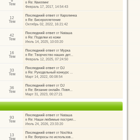
8
в
Re: Квиллинг
Тем
Февраль 17, 2017, 14:54:43
Последний ответ
от
Каролинка
12
в
Re: Бисероплетение
Тем
Октябрь 02, 2022, 16:21:42
Последний ответ
от
Nataшa
42
в
Re: Поделки из кожи
Тем
Июль 14, 2025, 10:03:20
Последний ответ
от
Мурка
16
в
Re: Творчество наших дет...
Тем
Февраль 12, 2025, 07:24:50
Последний ответ
от
DJ
33
в
Re: Рукодельный конкурс ...
Тем
Март 14, 2022, 00:08:54
Последний ответ
от
DJ
36
в
Re: Вязание онлайн. Повя...
Тем
Март 31, 2023, 00:27:21
Последний ответ
от
Nataшa
93
в
Re: Наши любимые постряп...
Тем
Июль 24, 2026, 23:33:20
Последний ответ
от
Nochka
13
в
Re: Вопросы по использов...
Тем