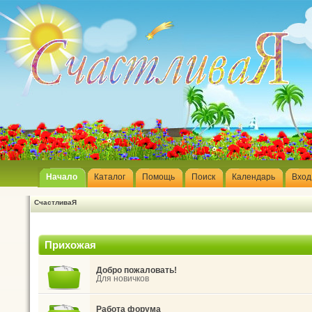
Начало
Каталог
Помощь
Поиск
Календарь
Вход
СчастливаЯ
Прихожая
Добро пожаловать!
Для новичков
Работа форума