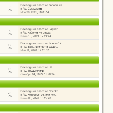
Последний ответ
от
Каролинка
9
в
Re: Суккуленты
Тем
Май 30, 2026, 20:05:54
Последний ответ
от
Бархат
5
в
Re: Кабинет логопеда
Тем
Июнь 15, 2019, 17:24:44
Последний ответ
от
Ксюша 12
12
в
Re: Есть ли спорт в ваше...
Тем
Май 11, 2020, 17:28:37
Последний ответ
от
DJ
15
в
Re: Трудоголики
Тем
Октябрь 04, 2023, 11:28:34
Последний ответ
от
Nochka
28
в
Re: Котоводство, или иск...
Тем
Июнь 09, 2026, 10:27:20