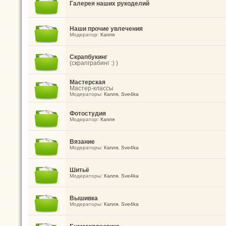
Галерея наших рукоделий
Наши прочие увлечения
Модератор:
Капля
Скрапбукинг
(скрапграбинг :) )
Мастерская
Мастер-классы
Модераторы:
Капля
,
Sve4ka
Фотостудия
Модератор:
Капля
Вязание
Модераторы:
Капля
,
Sve4ka
Шитьё
Модераторы:
Капля
,
Sve4ka
Вышивка
Модераторы:
Капля
,
Sve4ka