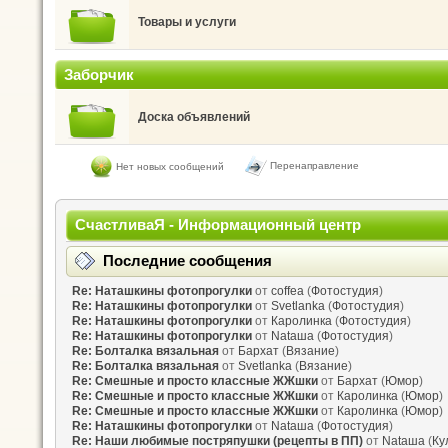
Товары и услуги
Заборчик
Доска объявлений
Перенаправление
Нет новых сообщений
СчастливаЯ - Информационный центр
Последние сообщения
Re: Наташкины фотопрогулки
от
coffea
(
Фотостудия
)
Re: Наташкины фотопрогулки
от
Svetlanka
(
Фотостудия
)
Re: Наташкины фотопрогулки
от
Каролинка
(
Фотостудия
)
Re: Наташкины фотопрогулки
от
Nataшa
(
Фотостудия
)
Re: Болталка вязальная
от
Бархат
(
Вязание
)
Re: Болталка вязальная
от
Svetlanka
(
Вязание
)
Re: Смешные и просто классные ЖЖшки
от
Бархат
(
Юмор
)
Re: Смешные и просто классные ЖЖшки
от
Каролинка
(
Юмор
)
Re: Смешные и просто классные ЖЖшки
от
Каролинка
(
Юмор
)
Re: Наташкины фотопрогулки
от
Nataшa
(
Фотостудия
)
Re: Наши любимые постряпушки (рецепты в ПП)
от
Nataшa
(
Ку