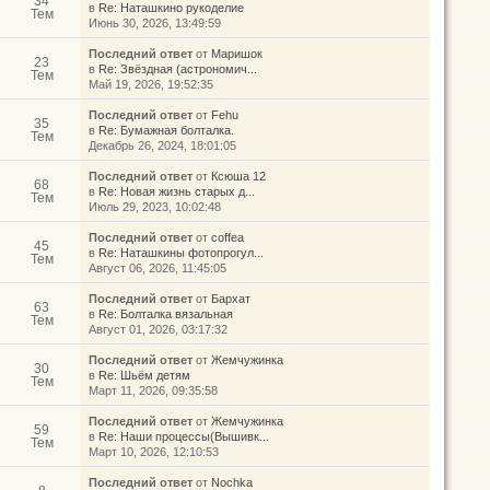
34
в
Re: Наташкино рукоделие
Тем
Июнь 30, 2026, 13:49:59
Последний ответ
от
Маришок
23
в
Re: Звёздная (астрономич...
Тем
Май 19, 2026, 19:52:35
Последний ответ
от
Fehu
35
в
Re: Бумажная болталка.
Тем
Декабрь 26, 2024, 18:01:05
Последний ответ
от
Ксюша 12
68
в
Re: Новая жизнь старых д...
Тем
Июль 29, 2023, 10:02:48
Последний ответ
от
coffea
45
в
Re: Наташкины фотопрогул...
Тем
Август 06, 2026, 11:45:05
Последний ответ
от
Бархат
63
в
Re: Болталка вязальная
Тем
Август 01, 2026, 03:17:32
Последний ответ
от
Жемчужинка
30
в
Re: Шьём детям
Тем
Март 11, 2026, 09:35:58
Последний ответ
от
Жемчужинка
59
в
Re: Наши процессы(Вышивк...
Тем
Март 10, 2026, 12:10:53
Последний ответ
от
Nochka