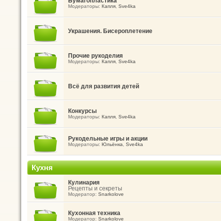
Бумагопластика
Модераторы:
Капля
,
Sve4ka
Украшения. Бисероплетение
Прочие рукоделия
Модераторы:
Капля
,
Sve4ka
Всё для развития детей
Конкурсы
Модераторы:
Капля
,
Sve4ka
Рукодельные игры и акции
Модераторы:
Юльёнка
,
Sve4ka
Кухня
Кулинария
Рецепты и секреты
Модератор:
Snarkolove
Кухонная техника
Модератор:
Snarkolove