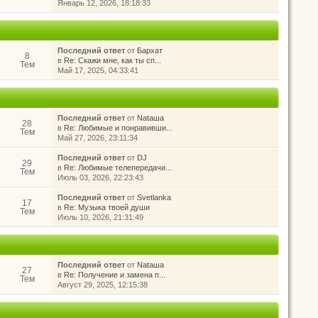
Январь 12, 2026, 18:18:33
Последний ответ
от
Бархат
8
в
Re: Скажи мне, как ты сп...
Тем
Май 17, 2025, 04:33:41
Последний ответ
от
Nataшa
28
в
Re: Любимые и понравивши...
Тем
Май 27, 2026, 23:11:34
Последний ответ
от
DJ
29
в
Re: Любимые телепередачи...
Тем
Июль 03, 2026, 22:23:43
Последний ответ
от
Svetlanka
17
в
Re: Музыка твоей души
Тем
Июль 10, 2026, 21:31:49
Последний ответ
от
Nataшa
27
в
Re: Получение и замена п...
Тем
Август 29, 2025, 12:15:38