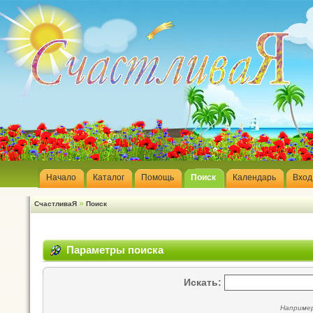
Начало
Каталог
Помощь
Поиск
Календарь
Вход
»
СчастливаЯ
Поиск
Параметры поиска
Искать:
Наприме