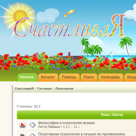
Начало
Каталог
Помощь
Поиск
Календарь
Вход
»
»
СчастливаЯ
Гостиная
Психология
Страницы: [
1
]
2
Тема
/
Автор
Философия и психология всякая
Автор
Nataшa
«
1
2
3
...
21
»
Позитивная психология в лучших ее проявлениях.