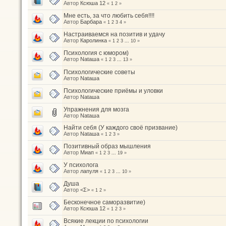
Автор
Ксюша 12
«
1
2
»
Мне есть, за что любить себя!!!!
Автор
Барбара
«
1
2
3
4
»
Настраиваемся на позитив и удачу
Автор
Каролинка
«
1
2
3
...
10
»
Психология с юмором)
Автор
Nataшa
«
1
2
3
...
13
»
Психологические советы
Автор
Nataшa
Психологические приёмы и уловки
Автор
Nataшa
Упражнения для мозга
Автор
Nataшa
Найти себя (У каждого своё призвание)
Автор
Nataшa
«
1
2
3
»
Позитивный образ мышления
Автор
Миап
«
1
2
3
...
19
»
У психолога
Автор
лапуля
«
1
2
3
...
10
»
Душа
Автор
<Σ>
«
1
2
»
Бесконечное саморазвитие)
Автор
Ксюша 12
«
1
2
3
»
Всякие лекции по психологии