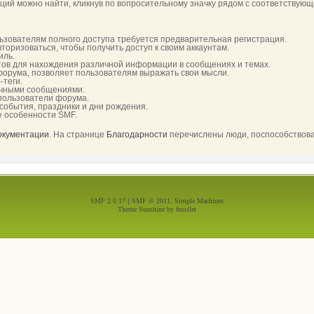
й можно найти, кликнув по вопросительному значку рядом с соответствующи
.
ьзователям полного доступа требуется предварительная регистрация.
торизоваться, чтобы получить доступ к своим аккаунтам.
иль.
тов для нахождения различной информации в сообщениях и темах.
 форума, позволяет пользователям выражать свои мысли.
-теги.
ичными сообщениями.
 пользователи форума.
 события, праздники и дни рождения.
е особенности SMF.
документации
. На странице
Благодарности
перечислены люди, поспособствов
SMF 2.0.17
|
SMF © 2011
,
Simple Machines
Theme Sunshine by
fussilet