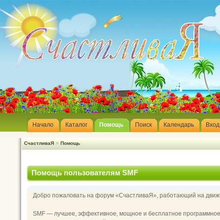
Начало
Каталог
Помощь
Поиск
Календарь
Вход
»
СчастливаЯ
Помощь
Помощь пользователям SMF
Добро пожаловать на форум «СчастливаЯ», работающий на движк
SMF — лучшее, эффективное, мощное и бесплатное программное р