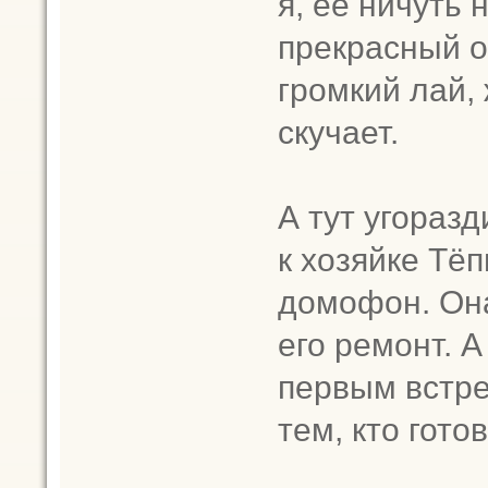
я, ее ничуть 
прекрасный о
громкий лай, 
скучает.
А тут угораз
к хозяйке Тёп
домофон. Она
его ремонт. А
первым встре
тем, кто гото