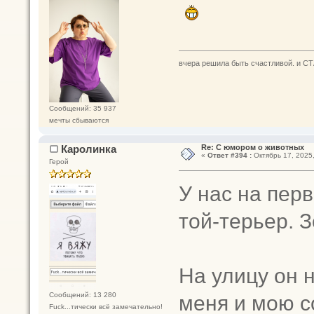
вчера решила быть счастливой. и СТ
Сообщений: 35 937
мечты сбываются
Каролинка
Re: С юмором о животных
«
Ответ #394 :
Октябрь 17, 2025,
Герой
У нас на пер
той-терьер. З
На улицу он 
меня и мою со
Сообщений: 13 280
Fuck...тически всё замечательно!