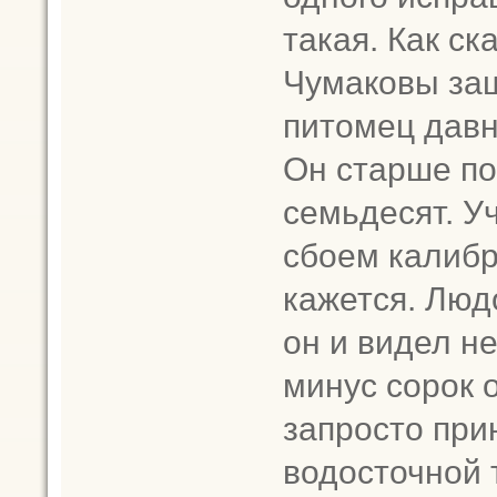
такая. Как ск
Чумаковы заш
питомец давн
Он старше по
семьдесят. У
сбоем калибр
кажется. Люд
он и видел н
минус сорок 
запросто прин
водосточной 