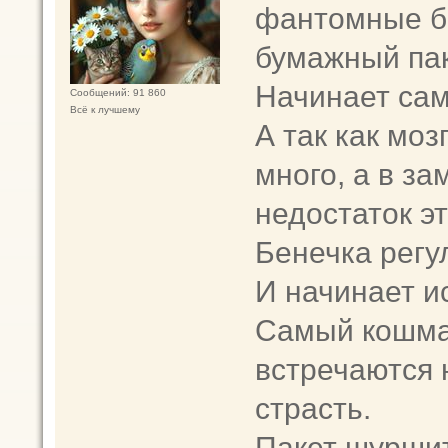
фантомные бо
бумажный пак
Начинает сам 
Сообщений: 91 860
Всё к лучшему
А так как мозг
много, а в з
недостаток эт
Бенечка регул
И начинает и
Самый кошмар
встречаются 
страсть.
Пакет шуршит 