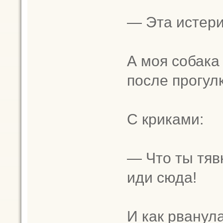
— Эта истери
А моя собака
после прогулк
С криками:
— Что ты тяв
иди сюда!
И как рванула