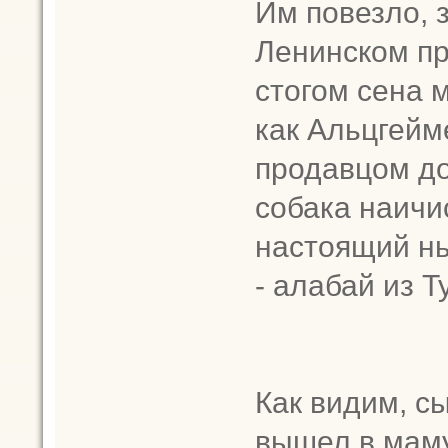
Им повезло, 
Ленинском пр
стогом сена 
как Альцгейм
продавцом до
собака наичи
настоящий нь
- алабай из Т
Как видим, с
вышел в маму,