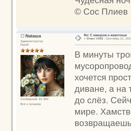
Чудесная ноч
© Сос Плиев
Nataшa
Re: С юмором о животных
«
Ответ #392 :
Сентябрь 21, 2025
Администратор
Герой
В минуты тро
мусоропровод
хочется прост
диване, а на 
до слёз. Сейч
Сообщений: 91 860
Всё к лучшему
мире. Хамств
возвращаешьс