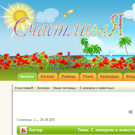
Начало
Каталог
Помощь
Поиск
Календарь
Вход
»
»
»
СчастливаЯ
Зоопарк
Наши питомцы
С юмором о животных
«
Страницы:
1
...
25
26
[
27
]
Автор
Тема: С юмором о животн