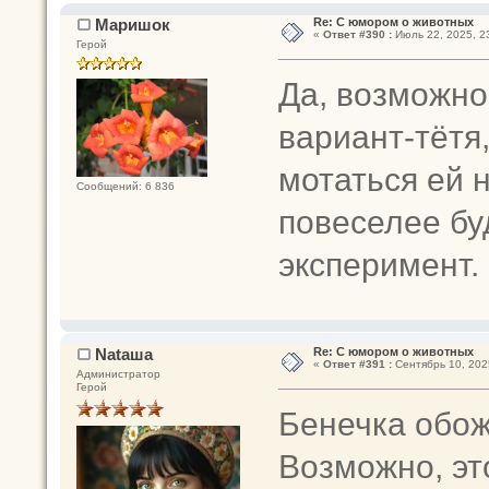
Маришок
Re: С юмором о животных
«
Ответ #390 :
Июль 22, 2025, 23
Герой
Да, возможно
вариант-тётя
мотаться ей н
Сообщений: 6 836
повеселее буд
эксперимент.
Nataшa
Re: С юмором о животных
«
Ответ #391 :
Сентябрь 10, 2025
Администратор
Герой
Бенечка обож
Возможно, эт