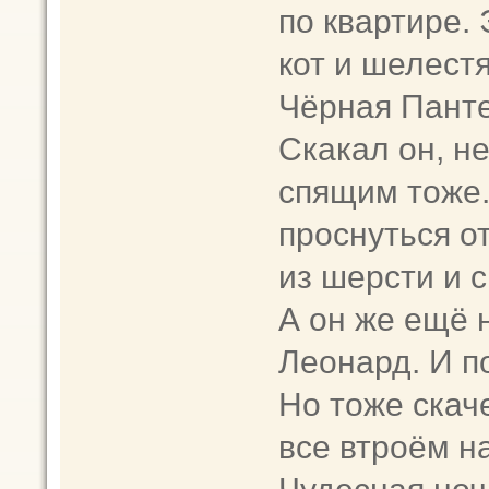
по квартире.
кот и шелест
Чёрная Панте
Скакал он, не
спящим тоже.
проснуться от
из шерсти и 
А он же ещё н
Леонард. И п
Но тоже скаче
все втроём на