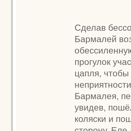
Сделав бессо
Бармалей во
обессиленную
прогулок уча
цапля, чтобы
неприятности
Бармалея, пе
увидев, пошё
коляски и по
сторону. Еле