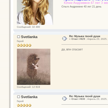
Ольге Андреевне 40 лет 21 день
Сообщений: 32 480
Svetlanka
Re: Музыка твоей души
«
Ответ #829 :
Апрель 23, 2025, 
Герой
да, впн спасает
Сообщений: 12 819
Svetlanka
Re: Музыка твоей души
«
Ответ #830 :
Апрель 23, 2025, 
Герой