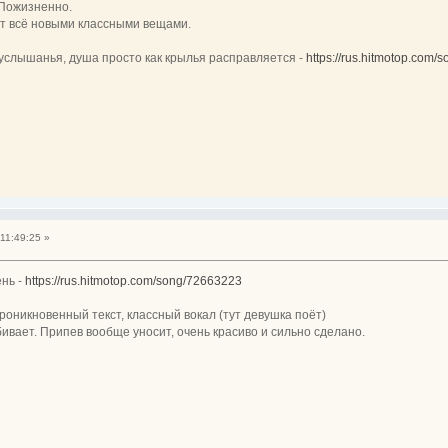
 Пожизненно.
ует всё новыми классными вещами.
о услышанья, душа просто как крылья расправляется -
https://rus.hitmotop.com
11:49:25 »
ень -
https://rus.hitmotop.com/song/72663223
роникновенный текст, классный вокал (тут девушка поёт)
ивает. Припев вообще уносит, очень красиво и сильно сделано.