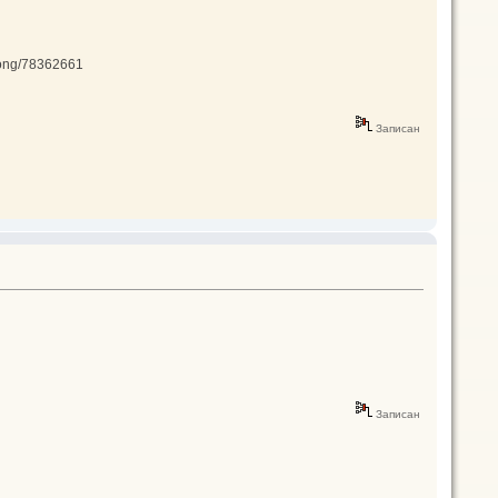
/song/78362661
Записан
Записан