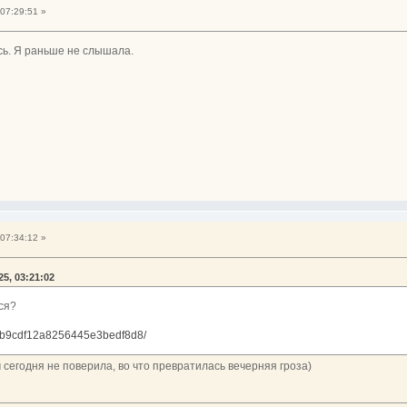
07:29:51 »
сь. Я раньше не слышала.
07:34:12 »
25, 03:21:02
тся?
7b3b9cdf12a8256445e3bedf8d8/
 сегодня не поверила, во что превратилась вечерняя гроза)