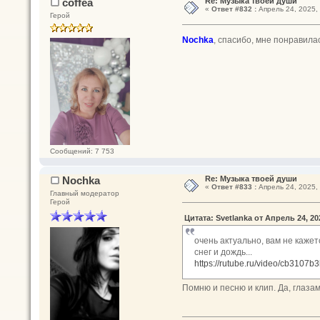
coffea
Re: Музыка твоей души
«
Ответ #832 :
Апрель 24, 2025, 
Герой
Nochka
, спасибо, мне понравила
Сообщений: 7 753
Nochka
Re: Музыка твоей души
«
Ответ #833 :
Апрель 24, 2025, 
Главный модератор
Герой
Цитата: Svetlanka от Апрель 24, 20
очень актуально, вам не каже
снег и дождь...
https://rutube.ru/video/cb310
Помню и песню и клип. Да, глазам