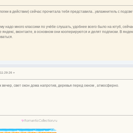
логии в действии) сейчас прочитала тебя представила...увлажнитель с подсвет
 ему надо много классики по учёбе слушать, удобнее всего было на ютуб, сейчас
 яндекс, вконтакте, в основном они кооперируются и делят подписки. В яндек
ываться.
11:29:26 »
 ж вечер, свет окон дома напротив, деревья перед окном , атмосферно.