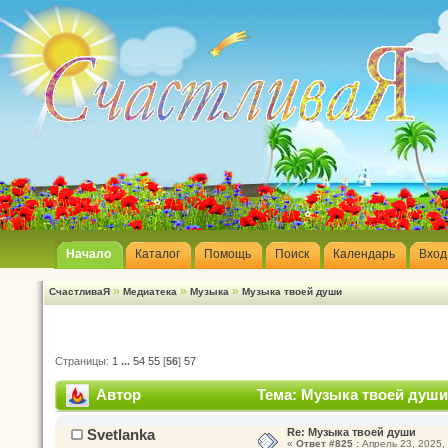
Начало
Каталог
Помощь
Поиск
Календарь
Вход
»
»
»
СчастливаЯ
Медиатека
Музыка
Музыка твоей души
Страницы:
1
...
54
55
[
56
]
57
Автор
Тема: Музыка твоей души
Svetlanka
Re: Музыка твоей души
«
Ответ #825 :
Апрель 23, 2025, 