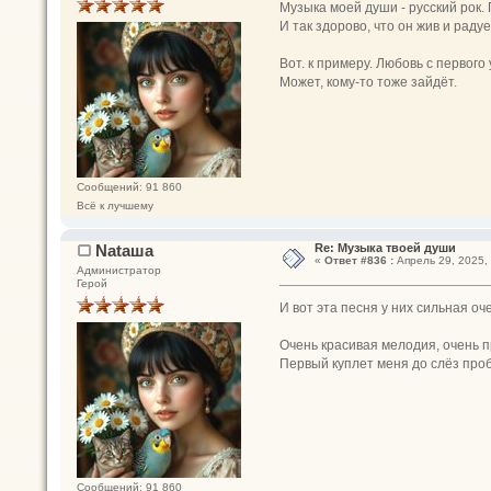
Музыка моей души - русский рок.
И так здорово, что он жив и рад
Вот. к примеру. Любовь с первог
Может, кому-то тоже зайдёт.
Сообщений: 91 860
Всё к лучшему
Nataшa
Re: Музыка твоей души
«
Ответ #836 :
Апрель 29, 2025, 
Администратор
Герой
И вот эта песня у них сильная оч
Очень красивая мелодия, очень п
Первый куплет меня до слёз проб
Сообщений: 91 860