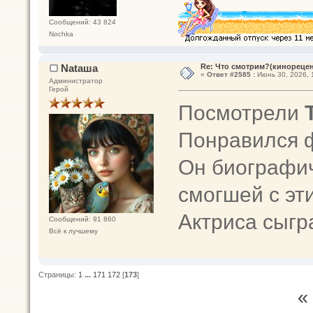
Сообщений: 43 824
Nochka
Nataшa
Re: Что смотрим?(кинореце
«
Ответ #2585 :
Июнь 30, 2026, 
Администратор
Герой
Посмотрели
Понравился 
Он биографич
смогшей с эт
Актриса сыг
Сообщений: 91 860
Всё к лучшему
Страницы:
1
...
171
172
[
173
]
«