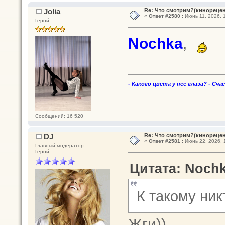
Jolia
Re: Что смотрим?(кинореце
«
Ответ #2580 :
Июнь 11, 2026, 
Герой
Nochka
,
- Какого цвета у неё глаза? - Сча
Сообщений: 16 520
DJ
Re: Что смотрим?(кинореце
«
Ответ #2581 :
Июнь 22, 2026, 
Главный модератор
Герой
Цитата: Nochk
К такому никт
Жги))