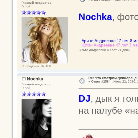
Главный модератор
Герой
Nochka
, фот
Ольге Андреевне 40 лет 21 день
Сообщений: 32 480
Nochka
Re: Что смотрим?(кинореце
«
Ответ #2584 :
Июнь 22, 2026, 
Главный модератор
Герой
DJ
, дык я то
на палубе «