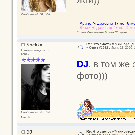
Сообщений: 32 480
Ольге Андреевне 40 лет 21 день
Nochka
Re: Что смотрим?(кинореце
«
Ответ #2582 :
Июнь 22, 2026, 
Главный модератор
Герой
DJ
, в том ж
фото)))
Сообщений: 43 824
Nochka
DJ
Re: Что смотрим?(кинореце
«
Ответ #2583 :
Июнь 22, 2026, 