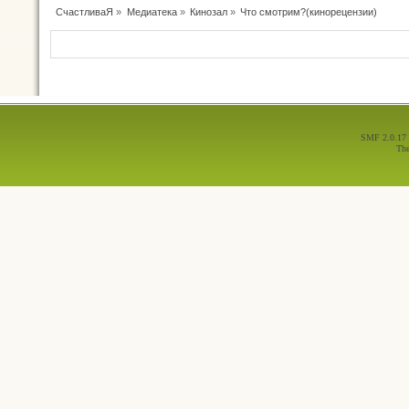
СчастливаЯ
»
Медиатека
»
Кинозал
»
Что смотрим?(кинорецензии)
SMF 2.0.17
Th