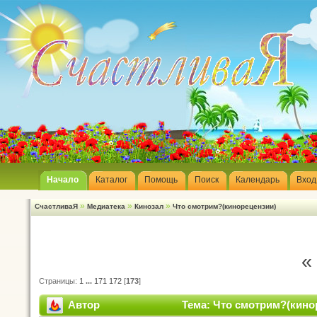
Начало
Каталог
Помощь
Поиск
Календарь
Вход
»
»
»
СчастливаЯ
Медиатека
Кинозал
Что смотрим?(кинорецензии)
«
Страницы:
1
...
171
172
[
173
]
Автор
Тема: Что смотрим?(кино