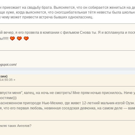
приезжает на свадьбу брата. Выясняется, что он собирается жениться на де
еще хуже, когда выясняется, что сногсшибательная тётя невесты была школ
к чему может привести встреча бывших одноклассниц.
й вечер, я его провела в компании с фильмом Снова ты. Я и всплакнула и по
!!!!!!
ogspot.com/
нзии)
14:50:35 »
 "впусти меня", капец, на ночь не смотреть! Мне прям ночью приснилось. Ниче 
остями)))
аснеженном пригороде Нью-Мехико, где живет 12-летний мальчик-изгой Оуэн.
я, что его первая любовь, невинная соседская девчонка, на самом деле — в
емлю таких Ангелов?