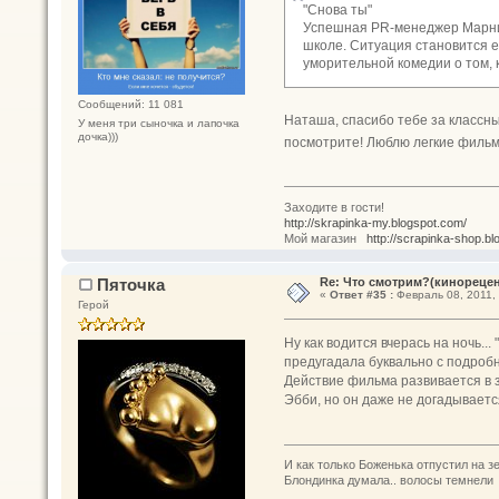
"Снова ты"
Успешная PR-менеджер Марни 
школе. Ситуация становится 
уморительной комедии о том, 
Сообщений: 11 081
Наташа, спасибо тебе за классны
У меня три сыночка и лапочка
дочка)))
посмотрите! Люблю легкие фильмы
Заходите в гости!
http://skrapinka-my.blogspot.com/
Мой магазин
http://scrapinka-shop.bl
Пяточка
Re: Что смотрим?(кинореце
«
Ответ #35 :
Февраль 08, 2011, 
Герой
Ну как водится вчерась на ночь...
предугадала буквально с подробн
Действие фильма развивается в з
Эбби, но он даже не догадываетс
И как только Боженька отпустил на з
Блондинка думала.. волосы темнели