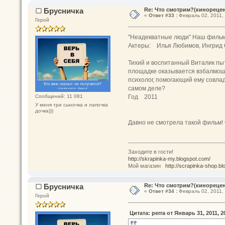
Брусничка
Re: Что смотрим?(кинореце
«
Ответ #33 :
Февраль 02, 2011, 
Герой
"Неадекватные люди" Наш филь
Актеры: Илья Любимов, Ингрид О
Тихий и воспитанный Виталик пыт
площадке оказывается взбалмошн
психолог, помогающий ему совлад
самом деле?
Год 2011
Сообщений: 11 081
У меня три сыночка и лапочка
дочка)))
Давно не смотрела такой фильм! 
Заходите в гости!
http://skrapinka-my.blogspot.com/
Мой магазин
http://scrapinka-shop.bl
Брусничка
Re: Что смотрим?(кинореце
«
Ответ #34 :
Февраль 02, 2011, 
Герой
Цитата: perra от Январь 31, 2011, 2