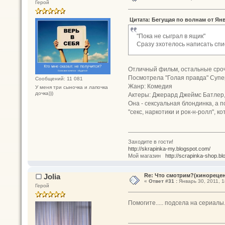
Герой
Цитата: Бегущая по волнам от Янва
"Пока не сыграл в ящик"
Сразу зхотелось написать спис
Отличный фильм, остальные сроч
Посмотрела "Голая правда" Супе
Сообщений: 11 081
Жанр: Комедия
У меня три сыночка и лапочка
дочка)))
Актеры: Джерард Джеймс Батлер,
Она - сексуальная блондинка, а
"секс, наркотики и рок-н-ролл", 
Заходите в гости!
http://skrapinka-my.blogspot.com/
Мой магазин
http://scrapinka-shop.bl
Jolia
Re: Что смотрим?(кинореце
«
Ответ #31 :
Январь 30, 2011, 1
Герой
Помогите..... подсела на сериалы.