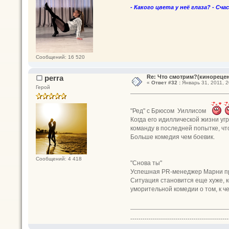
- Какого цвета у неё глаза? - Сча
Сообщений: 16 520
perra
Re: Что смотрим?(кинореце
«
Ответ #32 :
Январь 31, 2011, 2
Герой
"Ред" с Брюсом Уиллисом
Когда его идиллической жизни у
команду в последней попытке, чт
Больше комедия чем боевик.
Сообщений: 4 418
"Снова ты"
Успешная PR-менеджер Марни при
Ситуация становится еще хуже, 
уморительной комедии о том, к ч
------------------------------------------------