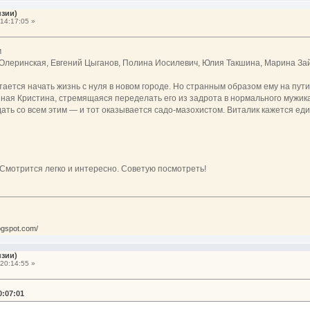
нзии)
14:17:05 »
м
леринская, Евгений Цыганов, Полина Иосилевич, Юлия Такшина, Марина Зай
ается начать жизнь с нуля в новом городе. Но странным образом ему на пут
ая Кристина, стремящаяся переделать его из задрота в нормального мужика
ать со всем этим — и тот оказывается садо-мазохистом. Виталик кажется еди
Смотрится легко и интересно. Советую посмотреть!
ogspot.com/
нзии)
20:14:55 »
0:07:01