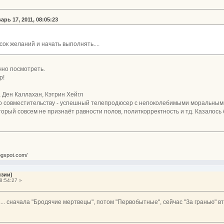
рь 17, 2011, 08:05:23
ок желаний и начать выполнять....
но посмотреть.
р!
 Ден Каллахан, Кэтрин Хейгл
 по совместительству - успешный телепродюсер с непоколебимыми моральным
который совсем не признаёт равности полов, политкорректность и тд. Казалось
ogspot.com/
нзии)
8:54:27 »
... сначала "Бродячие мертвецы", потом "Первобытные", сейчас "За гранью" вто