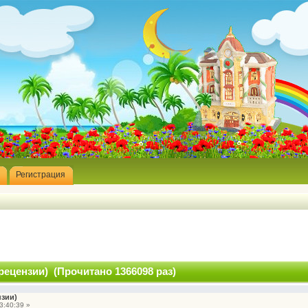
Регистрация
рецензии) (Прочитано 1366098 раз)
нзии)
3:40:39 »