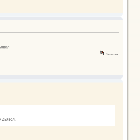
ьявол.
Записан
м дьявол.