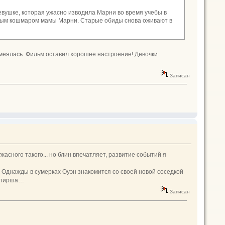
вушке, которая ужасно изводила Марни во время учебы в
ьным кошмаром мамы Марни. Старые обиды снова оживают в
смеялась. Фильм оставил хорошее настроение! Девочки
Записан
ужасного такого... но блин впечатляет, развитие событий я
 Однажды в сумерках Оуэн знакомится со своей новой соседкой
ампирша…
Записан