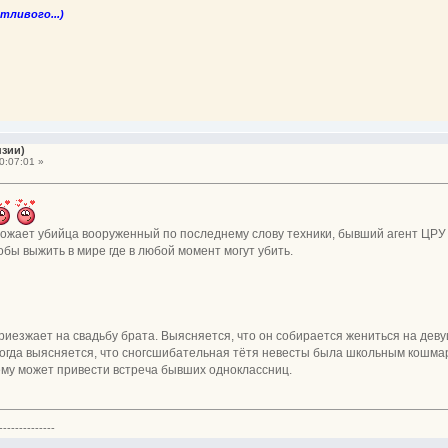
стливого...)
нзии)
0:07:01 »
грожает убийца вооруженный по последнему слову техники, бывший агент ЦРУ
обы выжить в мире где в любой момент могут убить.
езжает на свадьбу брата. Выясняется, что он собирается жениться на девуш
когда выясняется, что сногсшибательная тётя невесты была школьным кошм
ему может привести встреча бывших одноклассниц.
--------------