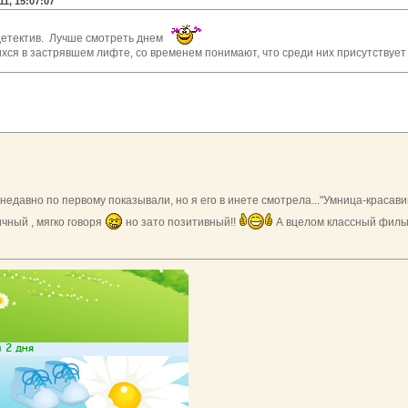
11, 15:07:07
, детектив. Лучше смотреть днем
хся в застрявшем лифте, со временем понимают, что среди них присутствует
 недавно по первому показывали, но я его в инете смотрела..."Умница-краса
чный , мягко говоря
но зато позитивный!!
А вцелом классный фил