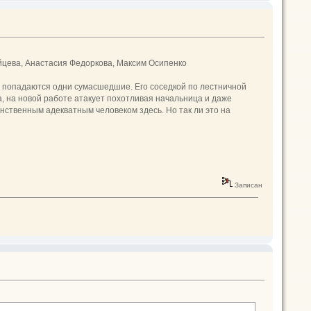
цева, Анастасия Федоркова, Максим Осипенко
и попадаются одни сумасшедшие. Его соседкой по лестничной
, на новой работе атакует похотливая начальница и даже
нственным адекватным человеком здесь. Но так ли это на
Записан