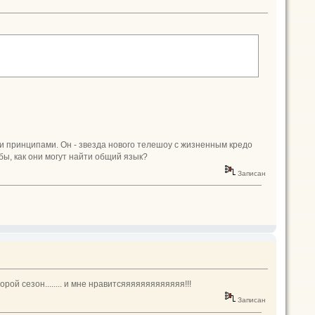
и принципами. Он - звезда нового телешоу с жизненным кредо
 бы, как они могут найти общий язык?
Записан
рой сезон........ и мне нравитсяяяяяяяяяяяяя!!!
Записан