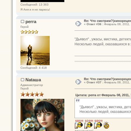
Сообщений: 13 363
Я Аня и я не парюсь!
perra
Re: Что смотрим?(кинореце
«
Ответ #36 :
Февраль 08, 2011, 
Герой
"Дьявол" , ужасы, мистика, дете
Несколько людей, оказавшихся в 
------------------------------------------------
Сообщений: 4 418
Nataшa
Re: Что смотрим?(кинореце
«
Ответ #37 :
Февраль 08, 2011, 
Администратор
Герой
Цитата: perra от Февраль 08, 2011, 
"Дьявол" , ужасы, мистика, д
Несколько людей, оказавшихся