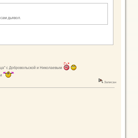
 сам дьявол.
вица" с Добровольской и Николаевым
ьм
Записан