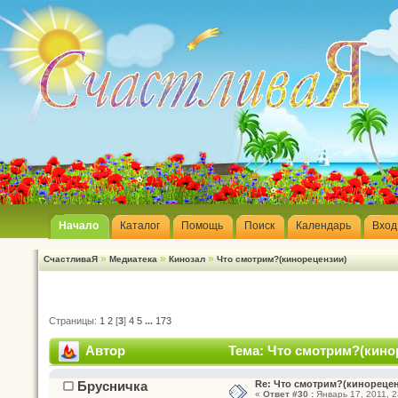
Начало
Каталог
Помощь
Поиск
Календарь
Вход
»
»
»
СчастливаЯ
Медиатека
Кинозал
Что смотрим?(кинорецензии)
Страницы:
1
2
[
3
]
4
5
...
173
Автор
Тема: Что смотрим?(кино
Брусничка
Re: Что смотрим?(кинореце
«
Ответ #30 :
Январь 17, 2011, 2