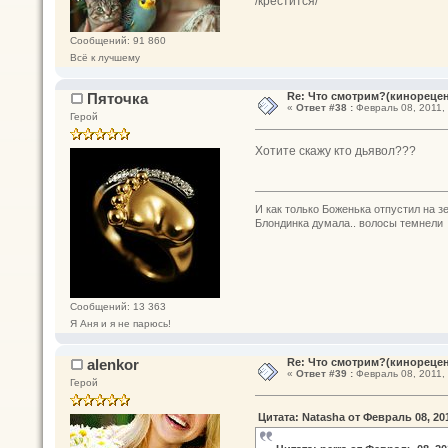
/крестится/
Сообщений: 91 860
Всё к лучшему
Пяточка
Re: Что смотрим?(кинореце
«
Ответ #38 :
Февраль 08, 2011, 
Герой
Хотите скажу кто дьявол???
И как только Боженька отпустил на з
Блондинка думала.. волосы темнели
Сообщений: 13 363
Я Аня и я не парюсь!
alenkor
Re: Что смотрим?(кинореце
«
Ответ #39 :
Февраль 08, 2011, 
Герой
Цитата: Natasha от Февраль 08, 201