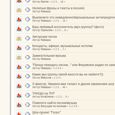
Автор
Капля
«
1
2
3
...
16
»
Нелепые фразы и тексты в песнях)
Автор
Nataшa
Выключите это немедленно!(музыкальные антипредпоч
Автор
Nataшa
«
1
2
3
...
14
»
Ваш любимый исполнитель (муз.группа)? (фото)
Автор
Орнелла
«
1
2
3
...
6
»
Авторская песня
Автор
Nataшa
Концерты, афиши, музыкальные хотелки
Автор
Nataшa
«
1
2
3
...
7
»
Зажигательная музыка
Автор
Nataшa
"Прошу передать песню..." или Форумское радио по зая
Автор
Nataшa
«
1
2
3
4
»
Какие муз.группы своей юности вы не любите?))
Автор
Викусик
«
1
2
3
»
Х-фактор, Украина мае талант и другие украинские шоу
Автор
Nataшa
«
1
2
3
...
46
»
ТАНЦЫ на ТНТ
Автор
Krolchena
«
1
2
3
...
5
»
Помогите найти песню/музыку
Автор
Бегущая по волнам
«
1
2
3
4
»
Шоу-проект "Голос"