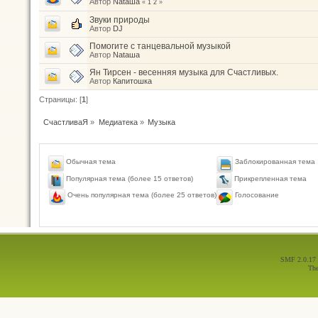
Автор
Nataшa
«
1
2
»
Звуки природы
Автор
DJ
Помогите с танцевальной музыкой
Автор
Nataшa
Ян Тирсен - весенняя музыка для Счастливых.
Автор
Капитошка
Страницы: [
1
]
СчастливаЯ
»
Медиатека
»
Музыка
Обычная тема
Заблокированная тема
Популярная тема (более 15 ответов)
Прикрепленная тема
Голосование
Очень популярная тема (более 25 ответов)
SMF 2.0.17
Th