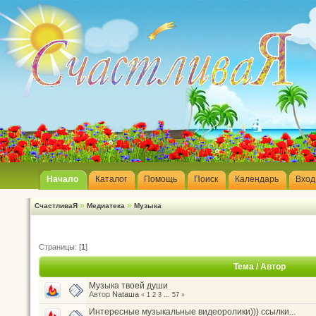
Начало
Каталог
Помощь
Поиск
Календарь
Вход
»
»
СчастливаЯ
Медиатека
Музыка
Страницы: [
1
]
Тема
/
Автор
Музыка твоей души
Автор
Nataшa
«
1
2
3
...
57
»
Интересные музыкальные видеоролики))) ссылки...