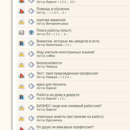
Автор
Бархат
«
1
2
3
...
23
»
Помощь в обучении
Автор
...
«
1
2
3
...
5
»
горячая вакансия
Автор
Вечерняя роса
Поиск работы (опыт)
Автор
DJ
«
1
2
3
...
9
»
Вакансии, которые мы увидели в сети.
Автор
Капитошка
«
1
2
»
Ищу учителя иностранных языков!
Автор
coffea
Бизнесновости
Автор
Nataшa
Тест: твоя прирожденная профессия
Автор
Nataшa
«
1
2
3
4
»
идеи для бизнеса
Автор
Бархат
Работа на дому в декрете
Автор
Бархат
«
1
2
»
БИЗНЕС-леди или наемный работник?
Автор
Бархат
опросные анкеты при приеме на работу
Автор
Брусничка
По душе ли вам ваша профессия?