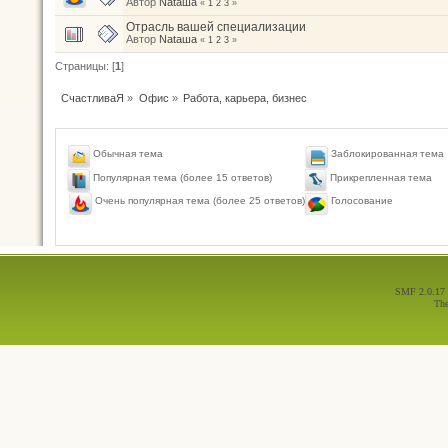
Автор
Nataшa
«
1
2
3
»
Отрасль вашей специализации
Автор
Nataшa
«
1
2
3
»
Страницы: [
1
]
СчастливаЯ
»
Офис
»
Работа, карьера, бизнес
Обычная тема
Заблокированная тема
Популярная тема (более 15 ответов)
Прикрепленная тема
Голосование
Очень популярная тема (более 25 ответов)
SMF 2.0.17
Th