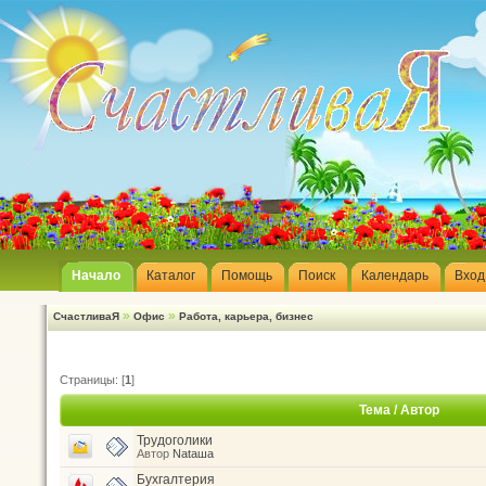
Начало
Каталог
Помощь
Поиск
Календарь
Вход
»
»
СчастливаЯ
Офис
Работа, карьера, бизнес
Страницы: [
1
]
Тема
/
Автор
Трудоголики
Автор
Nataшa
Бухгалтерия