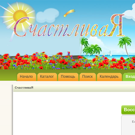
Начало
Каталог
Помощь
Поиск
Календарь
Вход
СчастливаЯ
Восс
Е