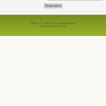
SMF 2.0.17
|
SMF © 2011
,
Simple Machines
Theme Sunshine by
fussilet